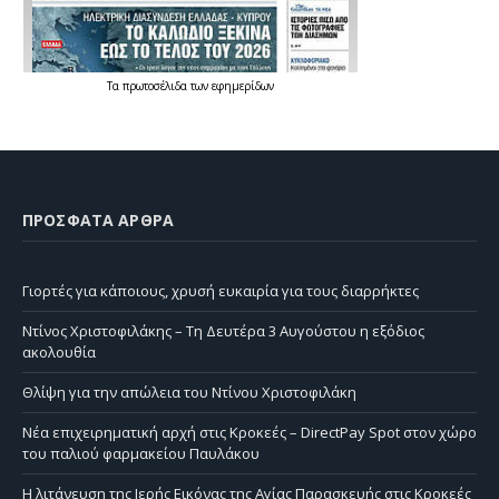
Τα
πρωτοσέλιδα
των
εφημερίδων
ΠΡΌΣΦΑΤΑ ΆΡΘΡΑ
Γιορτές για κάποιους, χρυσή ευκαιρία για τους διαρρήκτες
Ντίνος Χριστοφιλάκης – Τη Δευτέρα 3 Αυγούστου η εξόδιος
ακολουθία
Θλίψη για την απώλεια του Ντίνου Χριστοφιλάκη
Νέα επιχειρηματική αρχή στις Κροκεές – DirectPay Spot στον χώρο
του παλιού φαρμακείου Παυλάκου
Η λιτάνευση της Ιερής Εικόνας της Αγίας Παρασκευής στις Κροκεές