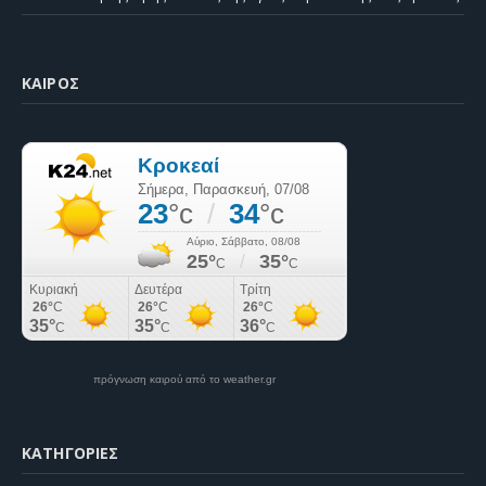
ΚΑΙΡΌΣ
πρόγνωση καιρού από το weather.gr
KΑΤΗΓΟΡΊΕΣ