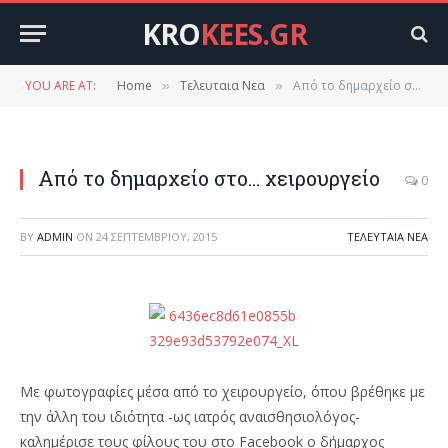
KRO
KEES.GR
YOU ARE AT:
Home
Τελευταια Νεα
Από το δημαρχείο στο… χειρουργείο
»
»
Από το δημαρχείο στο… χειρουργείο
0
BY
ADMIN
ON
24 ΣΕΠΤΕΜΒΡΊΟΥ, 2015
ΤΕΛΕΥΤΑΙΑ ΝΕΑ
Με φωτογραφίες μέσα από το χειρουργείο, όπου βρέθηκε με
την άλλη του ιδιότητα -ως ιατρός αναισθησιολόγος-
καλημέρισε τους φίλους του στο Facebook ο δήμαρχος