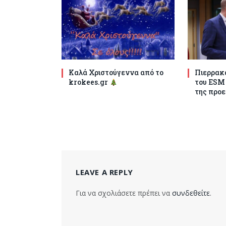
Καλά Χριστούγεννα από το
Πιερρακά
krokees.gr
του ESM
της προε
LEAVE A REPLY
Για να σχολιάσετε πρέπει να
συνδεθείτε
.