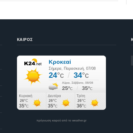
ΚΑΙΡΌΣ
K
πρόγνωση καιρού από το weather.gr