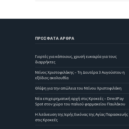
ΠΡΌΣΦΑΤΑ ΆΡΘΡΑ
Γιορτές για κάποιους, χρυσή ευκαιρία για τους
διαρρήκτες
Ντίνος Χριστοφιλάκης – Τη Δευτέρα 3 Αυγούστου η
εξόδιος ακολουθία
Θλίψη για την απώλεια του Ντίνου Χριστοφιλάκη
Νέα επιχειρηματική αρχή στις Κροκεές – DirectPay
Spot στον χώρο του παλιού φαρμακείου Παυλάκου
Η λιτάνευση της Ιερής Εικόνας της Αγίας Παρασκευής
στις Κροκεές