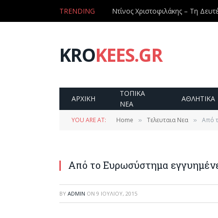
TRENDING
KRO
KEES.GR
ΤΟΠΙΚΑ
ΑΡΧΙΚΗ
ΑΘΛΗΤΙΚΑ
ΝΕΑ
YOU ARE AT:
Home
Τελευταια Νεα
Από τ
»
»
Από το Ευρωσύστημα εγγυημένες
BY
ADMIN
ON
9 ΙΟΥΛΊΟΥ, 2015