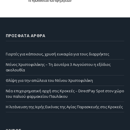
Τα
πρωτοσέλιδα
των
εφημερίδων
ΠΡΌΣΦΑΤΑ ΆΡΘΡΑ
Γιορτές για κάποιους, χρυσή ευκαιρία για τους διαρρήκτες
Ντίνος Χριστοφιλάκης – Τη Δευτέρα 3 Αυγούστου η εξόδιος
ακολουθία
Θλίψη για την απώλεια του Ντίνου Χριστοφιλάκη
Νέα επιχειρηματική αρχή στις Κροκεές – DirectPay Spot στον χώρο
του παλιού φαρμακείου Παυλάκου
Η λιτάνευση της Ιερής Εικόνας της Αγίας Παρασκευής στις Κροκεές