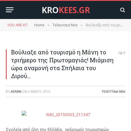
KRO
KEES.GR
YOU ARE AT:
Home
Τελευταια Νεα
Βούλιαξε από τουρισμό η Μάνη το τριήμερο της Πρωτομαγιάς! Μιάμιση ώρα αναμονή στα Σπήλαια του Διρού…
»
»
Βούλιαξε από τουρισμό η Μάνη το
0
τριήμερο της Πρωτομαγιάς! Μιάμιση
ώρα αναμονή στα Σπήλαια του
Διρού…
BY
ADMIN
ON
3 ΜΑΪ́ΟΥ, 2015
ΤΕΛΕΥΤΑΙΑ ΝΕΑ
Σχολεία από όλη την Ελλάδα, εκδρομείς τουριστικών