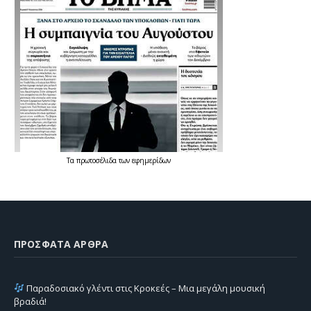
Τα
πρωτοσέλιδα
των
εφημερίδων
ΠΡΌΣΦΑΤΑ ΆΡΘΡΑ
Παραδοσιακό γλέντι στις Κροκεές – Μια μεγάλη μουσική
βραδιά!