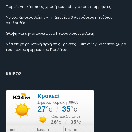
Γιορτές για κάποιους, χρυσή ευκαιρία για τους διαρρήκτες
Ντίνος Χριστοφιλάκης – Τη Δευτέρα 3 Αυγούστου η εξόδιος
ακολουθία
Θλίψη για την απώλεια του Ντίνου Χριστοφιλάκη
Νέα επιχειρηματική αρχή στις Κροκεές – DirectPay Spot στον χώρο
του παλιού φαρμακείου Παυλάκου
ΚΑΙΡΌΣ