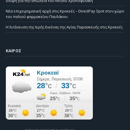
Θλίψη για την απώλεια του Ντίνου Χριστοφιλάκη
Νέα επιχειρηματική αρχή στις Κροκεές – DirectPay Spot στον χώρο
του παλιού φαρμακείου Παυλάκου
Η λιτάνευση της Ιερής Εικόνας της Αγίας Παρασκευής στις Κροκεές
ΚΑΙΡΌΣ
πρόγνωση καιρού από το weather.gr