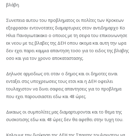
βλάβη.
Συνεπεια αυτου του προβληματος οι πολίτες των Κροκεων
εξεφρασαν εντονοτατες διαμαρτυριες στον αντιδημαρχο Κο
Ηλια Παναγιωτακακο ο οποιος με τη σειρα του επικοινωνησε
εκ νεου με τις βλαβες της ΔΕΗ οπου ακομα και αυτη την ωρα
δεν εχει παρει καμμια απαντηση τοσο για το ειδος της βλαβης
οσο και για τον χρονο αποκαταστασης.
Δηλωσε αρμοδιως οτι οταν ο δημος και οι δημοτες ειναι
ενταξει στις υποχρεωσεις τους ετσι και η ΔΕΗ οφειλει
τουλαχιστον να δινει σαφεις απαντησεις για το προβλημα
που εχει παρουσιαστει εδω και 48 ώρες.
Δικαιως οι συμπολίτες μας διαμαρτυρονται και το θεμα της
συσκοτισης εδω και 48 ώρες δεν θα αφεθει στην τυχη του.
Καλουμε την διοίκηση της ΔΕΗ της Σπαρτης τουλαχιστον να