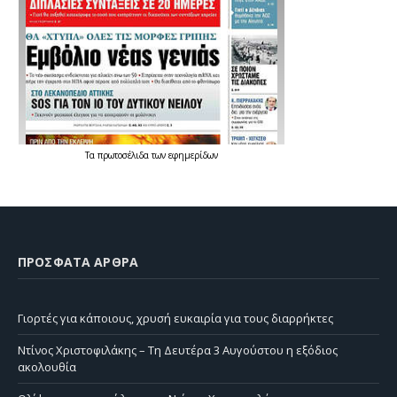
Τα
πρωτοσέλιδα
των
εφημερίδων
ΠΡΌΣΦΑΤΑ ΆΡΘΡΑ
Γιορτές για κάποιους, χρυσή ευκαιρία για τους διαρρήκτες
Ντίνος Χριστοφιλάκης – Τη Δευτέρα 3 Αυγούστου η εξόδιος
ακολουθία