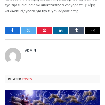
εχει την ευαισθησία να αποκαταστήσει γρηγορα την βλάβη
και δωσει εξηγησεις για την τυχον αδρανεια της.
Facebook
Twitter
Pinterest
LinkedIn
Tumblr
Email
ADMIN
RELATED
POSTS