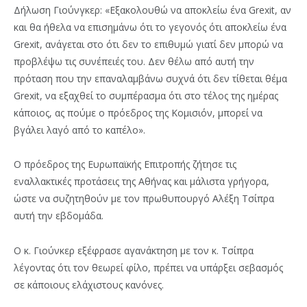
Δήλωση Γιούνγκερ: «Εξακολουθώ να αποκλείω ένα Grexit, αν
και θα ήθελα να επισημάνω ότι το γεγονός ότι αποκλείω ένα
Grexit, ανάγεται στο ότι δεν το επιθυμώ γιατί δεν μπορώ να
προβλέψω τις συνέπειές του.
Δεν θέλω από αυτή την
πρόταση που την επαναλαμβάνω συχνά ότι δεν τίθεται θέμα
Grexit, να εξαχθεί το συμπέρασμα ότι στο τέλος της ημέρας
κάποιος, ας πούμε ο πρόεδρος της Κομισιόν, μπορεί να
βγάλει λαγό από το καπέλο».
Ο πρόεδρος της Ευρωπαϊκής Επιτροπής ζήτησε τις
εναλλακτικές προτάσεις της Αθήνας και μάλιστα γρήγορα,
ώστε να συζητηθούν με τον πρωθυπουργό Αλέξη Τσίπρα
αυτή την εβδομάδα.
Ο κ. Γιούνκερ εξέφρασε αγανάκτηση με τον κ. Τσίπρα
λέγοντας ότι τον θεωρεί φίλο, πρέπει να υπάρξει σεβασμός
σε κάποιους ελάχιστους κανόνες.