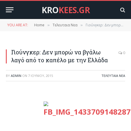
KRO
KEES.GR
YOU ARE AT:
Home
Τελευταια Νεα
Γιούνγκερ: Δεν μπορώ να βγάλω λαγό από το καπέλο με την Ελλάδα
»
»
Γιούνγκερ: Δεν μπορώ να βγάλω
0
λαγό από το καπέλο με την Ελλάδα
BY
ADMIN
ON
7 ΙΟΥΝΊΟΥ, 2015
ΤΕΛΕΥΤΑΙΑ ΝΕΑ