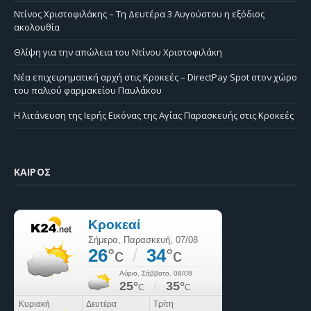
Ντίνος Χριστοφιλάκης – Τη Δευτέρα 3 Αυγούστου η εξόδιος
ακολουθία
Θλίψη για την απώλεια του Ντίνου Χριστοφιλάκη
Νέα επιχειρηματική αρχή στις Κροκεές – DirectPay Spot στον χώρο
του παλιού φαρμακείου Παυλάκου
Η λιτάνευση της Ιερής Εικόνας της Αγίας Παρασκευής στις Κροκεές
ΚΑΙΡΌΣ