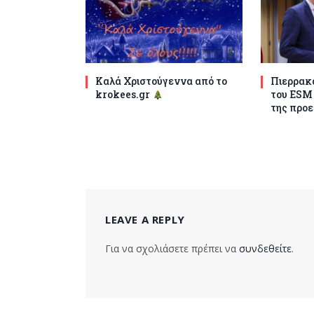
Καλά Χριστούγεννα από το
Πιερρακά
krokees.gr
του ESM
της προε
LEAVE A REPLY
Για να σχολιάσετε πρέπει να
συνδεθείτε
.