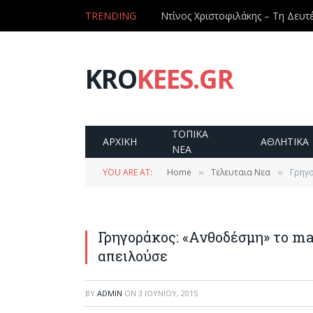
TRENDING
KRO
KEES.GR
ΤΟΠΙΚΑ
ΑΡΧΙΚΗ
ΑΘΛΗΤΙΚΑ
ΝΕΑ
YOU ARE AT:
Home
Τελευταια Νεα
Γρηγο
»
»
Γρηγοράκος: «Ανθοδέσμη» το ma
απειλούσε
BY
ADMIN
ON
3 ΙΟΥΝΊΟΥ, 2015