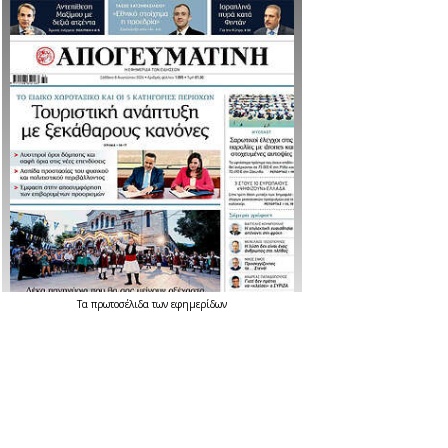
Τα
πρωτοσέλιδα
των
εφημερίδων