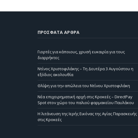
ΠΡΌΣΦΑΤΑ ΆΡΘΡΑ
Γιορτές για κάποιους, χρυσή ευκαιρία για τους
διαρρήκτες
Ντίνος Χριστοφιλάκης – Τη Δευτέρα 3 Αυγούστου η
εξόδιος ακολουθία
Θλίψη για την απώλεια του Ντίνου Χριστοφιλάκη
Νέα επιχειρηματική αρχή στις Κροκεές – DirectPay
Spot στον χώρο του παλιού φαρμακείου Παυλάκου
Η λιτάνευση της Ιερής Εικόνας της Αγίας Παρασκευής
στις Κροκεές