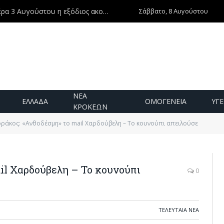
Σάββατο, 8 Αυγούστου
Ντίνος Χριστοφιλάκης – Τη Δευτέρα 3 Αυγούστου η εξόδιος ακολουθία
ΝΕΑ
ΕΛΛΑΔΑ
ΟΜΟΓΕΝΕΙΑ
ΥΓΕ
ΚΡΟΚΕΩΝ
ράκος: «Ανθοδέσμη» το mail Χαρδούβελη – Το κουνούπι απειλούσε
il Χαρδούβελη – Το κουνούπι
0
ΤΕΛΕΥΤΑΙΑ ΝΕΑ