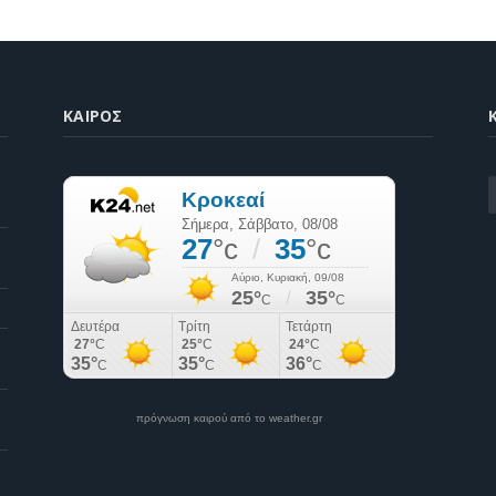
ΚΑΙΡΌΣ
K
πρόγνωση καιρού από το weather.gr