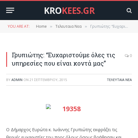
KRO
KEES.GR
YOU ARE AT:
Home
Τελευταια Νεα
Γρυπιώτης: “Ευχαριστούμε όλες τις υπηρεσίες που είναι κοντά μας”
»
»
Γρυπιώτης: “Ευχαριστούμε όλες τις
0
υπηρεσίες που είναι κοντά μας”
BY
ADMIN
ON
21 ΣΕΠΤΕΜΒΡΊΟΥ, 2015
ΤΕΛΕΥΤΑΙΑ ΝΕΑ
Ο Δήμαρχος Ευρώτα κ. Ιωάννης Γρυπιώτης εκφράζει τις
θερμές ευχαριστίες του προς όλους όσους βοήθησαν και