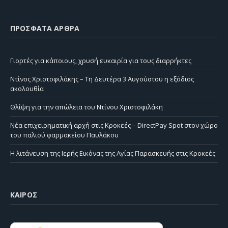
ΠΡΌΣΦΑΤΑ ΆΡΘΡΑ
Γιορτές για κάποιους, χρυσή ευκαιρία για τους διαρρήκτες
Ντίνος Χριστοφιλάκης – Τη Δευτέρα 3 Αυγούστου η εξόδιος
ακολουθία
Θλίψη για την απώλεια του Ντίνου Χριστοφιλάκη
Νέα επιχειρηματική αρχή στις Κροκεές – DirectPay Spot στον χώρο
του παλιού φαρμακείου Παυλάκου
Η λιτάνευση της Ιερής Εικόνας της Αγίας Παρασκευής στις Κροκεές
ΚΑΙΡΌΣ