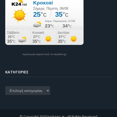
πρόγνωση καιρού από το weather.gr
KΑΤΗΓΟΡΊΕΣ
Kατηγορίες
© Copyright 2020 krokees.gr - All Rights Reserved