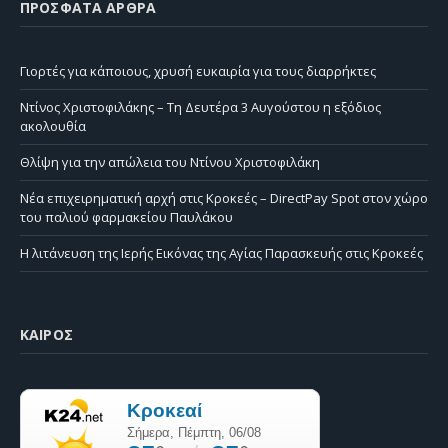
ΠΡΌΣΦΑΤΑ ΆΡΘΡΑ
Γιορτές για κάποιους, χρυσή ευκαιρία για τους διαρρήκτες
Ντίνος Χριστοφιλάκης – Τη Δευτέρα 3 Αυγούστου η εξόδιος
ακολουθία
Θλίψη για την απώλεια του Ντίνου Χριστοφιλάκη
Νέα επιχειρηματική αρχή στις Κροκεές – DirectPay Spot στον χώρο
του παλιού φαρμακείου Παυλάκου
Η λιτάνευση της Ιερής Εικόνας της Αγίας Παρασκευής στις Κροκεές
ΚΑΙΡΌΣ