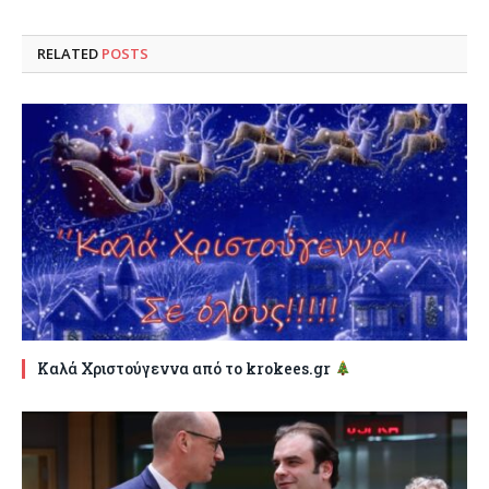
RELATED
POSTS
Καλά Χριστούγεννα από το krokees.gr