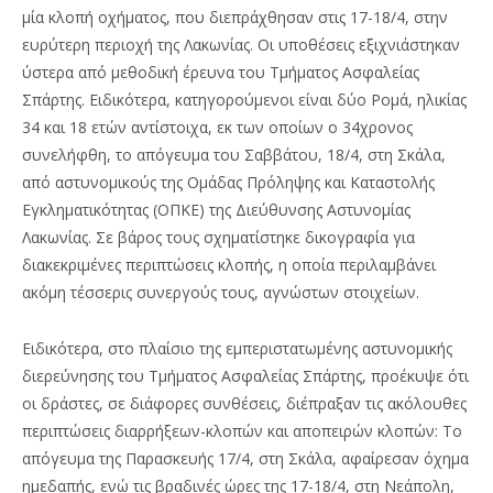
μία κλοπή οχήματος, που διεπράχθησαν στις 17-18/4, στην
ευρύτερη περιοχή της Λακωνίας. Οι υποθέσεις εξιχνιάστηκαν
ύστερα από μεθοδική έρευνα του Τμήματος Ασφαλείας
Σπάρτης. Ειδικότερα, κατηγορούμενοι είναι δύο Ρομά, ηλικίας
34 και 18 ετών αντίστοιχα, εκ των οποίων ο 34χρονος
συνελήφθη, το απόγευμα του Σαββάτου, 18/4, στη Σκάλα,
από αστυνομικούς της Ομάδας Πρόληψης και Καταστολής
Εγκληματικότητας (ΟΠΚΕ) της Διεύθυνσης Αστυνομίας
Λακωνίας. Σε βάρος τους σχηματίστηκε δικογραφία για
διακεκριμένες περιπτώσεις κλοπής, η οποία περιλαμβάνει
ακόμη τέσσερις συνεργούς τους, αγνώστων στοιχείων.
Ειδικότερα, στο πλαίσιο της εμπεριστατωμένης αστυνομικής
διερεύνησης του Τμήματος Ασφαλείας Σπάρτης, προέκυψε ότι
οι δράστες, σε διάφορες συνθέσεις, διέπραξαν τις ακόλουθες
περιπτώσεις διαρρήξεων-κλοπών και αποπειρών κλοπών: Το
απόγευμα της Παρασκευής 17/4, στη Σκάλα, αφαίρεσαν όχημα
ημεδαπής, ενώ τις βραδινές ώρες της 17-18/4, στη Νεάπολη,