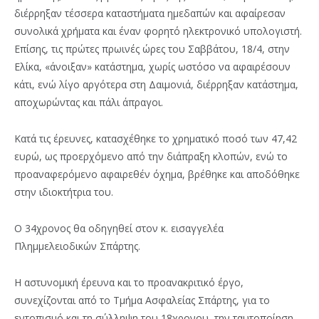
διέρρηξαν τέσσερα καταστήματα ημεδαπών και αφαίρεσαν
συνολικά χρήματα και έναν φορητό ηλεκτρονικό υπολογιστή.
Επίσης, τις πρώτες πρωινές ώρες του Σαββάτου, 18/4, στην
Ελίκα, «άνοιξαν» κατάστημα, χωρίς ωστόσο να αφαιρέσουν
κάτι, ενώ λίγο αργότερα στη Δαιμονιά, διέρρηξαν κατάστημα,
αποχωρώντας και πάλι άπραγοι.
Κατά τις έρευνες, κατασχέθηκε το χρηματικό ποσό των 47,42
ευρώ, ως προερχόμενο από την διάπραξη κλοπών, ενώ το
προαναφερόμενο αφαιρεθέν όχημα, βρέθηκε και αποδόθηκε
στην ιδιοκτήτρια του.
Ο 34χρονος θα οδηγηθεί στον κ. εισαγγελέα
Πλημμελειοδικών Σπάρτης.
Η αστυνομική έρευνα και το προανακριτικό έργο,
συνεχίζονται από το Τμήμα Ασφαλείας Σπάρτης, για το
εντοπισμό και τη σύλληψη του 18χρονου, την ταυτοποίηση