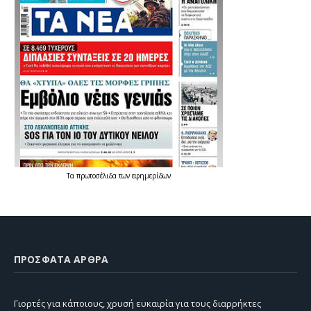
Τα
πρωτοσέλιδα
των
εφημερίδων
ΠΡΌΣΦΑΤΑ ΆΡΘΡΑ
Γιορτές για κάποιους, χρυσή ευκαιρία για τους διαρρήκτες