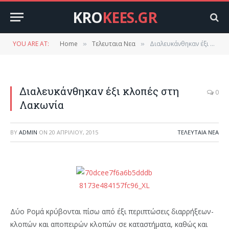
KRO
KEES.GR
YOU ARE AT:
Home
Τελευταια Νεα
Διαλευκάνθηκαν έξι κλοπές στη Λακωνία
»
»
Διαλευκάνθηκαν έξι κλοπές στη
0
Λακωνία
BY
ADMIN
ON
20 ΑΠΡΙΛΊΟΥ, 2015
ΤΕΛΕΥΤΑΙΑ ΝΕΑ
Δύο Ρομά κρύβονται πίσω από έξι περιπτώσεις διαρρήξεων-
κλοπών και αποπειρών κλοπών σε καταστήματα, καθώς και