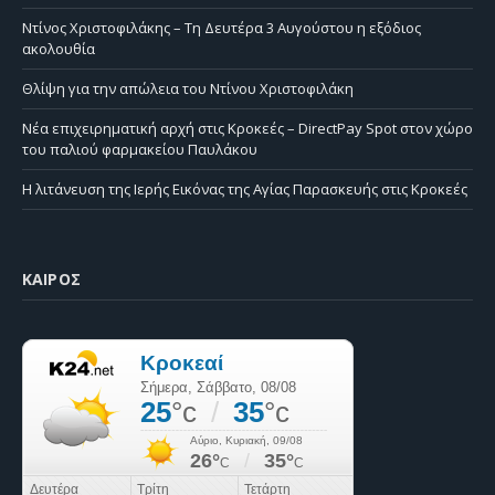
Ντίνος Χριστοφιλάκης – Τη Δευτέρα 3 Αυγούστου η εξόδιος
ακολουθία
Θλίψη για την απώλεια του Ντίνου Χριστοφιλάκη
Νέα επιχειρηματική αρχή στις Κροκεές – DirectPay Spot στον χώρο
του παλιού φαρμακείου Παυλάκου
Η λιτάνευση της Ιερής Εικόνας της Αγίας Παρασκευής στις Κροκεές
ΚΑΙΡΌΣ