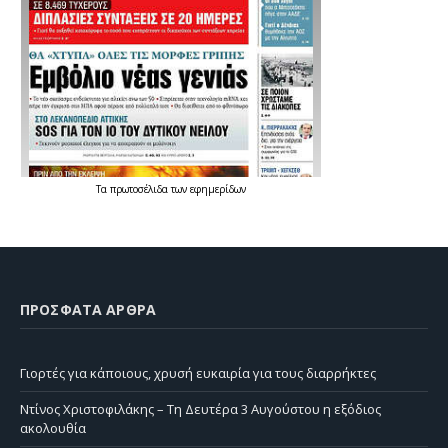
Τα
πρωτοσέλιδα
των
εφημερίδων
ΠΡΌΣΦΑΤΑ ΆΡΘΡΑ
Γιορτές για κάποιους, χρυσή ευκαιρία για τους διαρρήκτες
Ντίνος Χριστοφιλάκης – Τη Δευτέρα 3 Αυγούστου η εξόδιος
ακολουθία