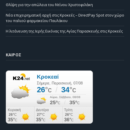
Θλίψη για την απώλεια του Ντίνου Χριστοφιλάκη
Νέα επιχειρηματική αρχή στις Κροκεές – DirectPay Spot στον χώρο
του παλιού φαρμακείου Παυλάκου
Η λιτάνευση της Ιερής Εικόνας της Αγίας Παρασκευής στις Κροκεές
ΚΑΙΡΌΣ