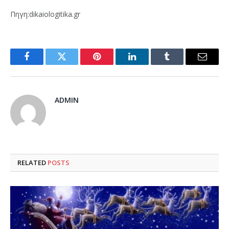
Πηγη:dikaiologitika.gr
Facebook
Twitter
Pinterest
LinkedIn
Tumblr
Email
ADMIN
RELATED
POSTS