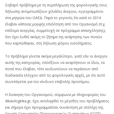
Σοβαρό πρόβλημα με τη συμπλήρωση της φορολογικής τους
δήλωσης αντιμετωπίζουν χιλιάδες άνεργοι, εγγεγραμμένοι
στα μητρώα του ΟΑΕΔ. Παρά το γεγονός ότι κατά το 2014
έλαβαν κάποιας μορφής επιδότηση από τον Οργανισμό (π.χ.
επίδομα ανεργίας, συμμετοχή σε πρόγραμμα απασχόλησης),
δεν έχει λυθεί ακόμη το ζήτημα της ανάρτησης των ποσών
που καρπώθηκαν, στη δήλωση φόρου εισοδήματος.
Το πρόβλημα γίνεται ακόμα μεγαλύτερο, γιατί εάν οι άνεργοι
αυτής της κατηγορίας, επιλέξουν να αναρτήσουν οι ίδιοι, τα
ποσά που έλαβαν, τότε κινδυνεύουν να περάσουν από
διαδικασία ελέγχου από τις φορολογικές αρχές, με ότι αυτό
συνεπάγεται για τον κίνδυνο επιβολής προστίμου.
Η διοίκηση του Οργανισμού, σύμφωνα με πληροφορίες του
dikaiologitika.gr, έχει αντιληφθεί το μέγεθος του προβλήματος
και σήμερα έχει προγραμματίσει συνάντηση με στελέχη της
Γενικής Γραμματείας Πληροφοριακών Συστημάτων (ΓΓΠΣ),