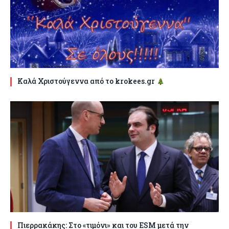
Καλά Χριστούγεννα από το krokees.gr
Πιερρακάκης: Στο «τιμόνι» και του ESM μετά την