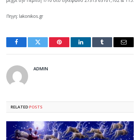
μέχρι την Πέμπτη 1/10 στο τηλέφωνο 27313 63101,102 & 115.
Πηγη: lakonikos.gr
Facebook
Twitter
Pinterest
LinkedIn
Tumblr
Email
ADMIN
RELATED
POSTS