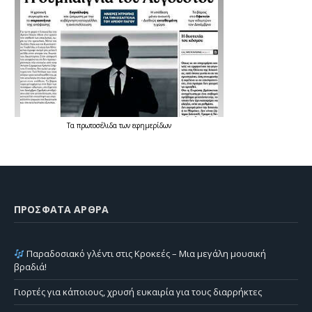
Τα
πρωτοσέλιδα
των
εφημερίδων
ΠΡΌΣΦΑΤΑ ΆΡΘΡΑ
Παραδοσιακό γλέντι στις Κροκεές – Μια μεγάλη μουσική
βραδιά!
Γιορτές για κάποιους, χρυσή ευκαιρία για τους διαρρήκτες