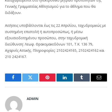
καταχωρισμένοι στο ηλεκτρονικό μητρώο προπονητών της
Γενικής Γραμματείας Αθλητισμού για το άθλημα που θα
διδάξουν.
Αιτήσεις υποβάλλονται έως τις 22 Απριλίου, ταχυδρομικώς με
συστημένη επιστολή ή αυτοπροσώπως, ή μέσω
εξουσιοδοτημένου προσώπου, στην ταχυδρομική
διεύθυνση: Λεωφ. Θρακομακεδόνων 101, Τ.Κ. 136 79,
Αχαρνές Αττικής. Πληροφορίες: 2102424165, 2102424162 και
210 2424167.
Facebook
Twitter
Pinterest
LinkedIn
Tumblr
Email
ADMIN