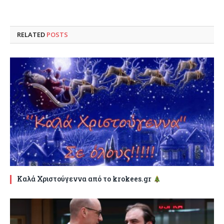
RELATED
POSTS
Καλά Χριστούγεννα από το krokees.gr