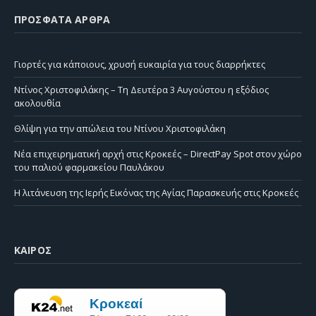
ΠΡΌΣΦΑΤΑ ΆΡΘΡΑ
Γιορτές για κάποιους, χρυσή ευκαιρία για τους διαρρήκτες
Ντίνος Χριστοφιλάκης – Τη Δευτέρα 3 Αυγούστου η εξόδιος
ακολουθία
Θλίψη για την απώλεια του Ντίνου Χριστοφιλάκη
Νέα επιχειρηματική αρχή στις Κροκεές – DirectPay Spot στον χώρο
του παλιού φαρμακείου Παυλάκου
Η λιτάνευση της Ιερής Εικόνας της Αγίας Παρασκευής στις Κροκεές
ΚΑΙΡΌΣ