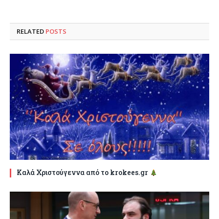
RELATED
POSTS
Καλά Χριστούγεννα από το krokees.gr