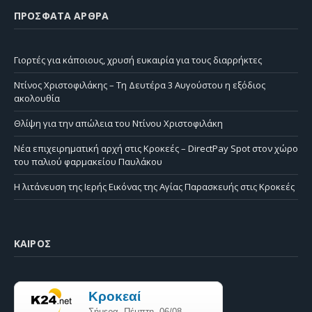
ΠΡΌΣΦΑΤΑ ΆΡΘΡΑ
Γιορτές για κάποιους, χρυσή ευκαιρία για τους διαρρήκτες
Ντίνος Χριστοφιλάκης – Τη Δευτέρα 3 Αυγούστου η εξόδιος
ακολουθία
Θλίψη για την απώλεια του Ντίνου Χριστοφιλάκη
Νέα επιχειρηματική αρχή στις Κροκεές – DirectPay Spot στον χώρο
του παλιού φαρμακείου Παυλάκου
Η λιτάνευση της Ιερής Εικόνας της Αγίας Παρασκευής στις Κροκεές
ΚΑΙΡΌΣ