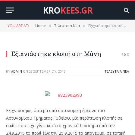
KRO
KEES.GR
YOU ARE AT:
Home
Τελευταια Νεα
Εξιχνιάστηκε κλοπή στη Μάνη
»
»
Εξιχνιάστηκε κλοπή στη Μάνη
0
BY
ADMIN
ON
28 ΣΕΠΤΕΜΒΡΊΟΥ, 2015
ΤΕΛΕΥΤΑΙΑ ΝΕΑ
Εξιχνιάστηκε, ύστερα από αστυνομική έρευνα του
Αστυνομικού Τμήματος Γυθείου, μία περίπτωση κλοπής σε
οικία, που είχε γίνει κατά το χρονικό διάστημα από την
24.9.2015 το πρωί έως την 25.9.2015 το απόγευμα, σε τοπική