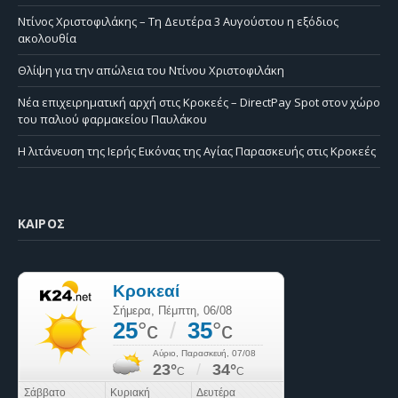
Ντίνος Χριστοφιλάκης – Τη Δευτέρα 3 Αυγούστου η εξόδιος
ακολουθία
Θλίψη για την απώλεια του Ντίνου Χριστοφιλάκη
Νέα επιχειρηματική αρχή στις Κροκεές – DirectPay Spot στον χώρο
του παλιού φαρμακείου Παυλάκου
Η λιτάνευση της Ιερής Εικόνας της Αγίας Παρασκευής στις Κροκεές
ΚΑΙΡΌΣ