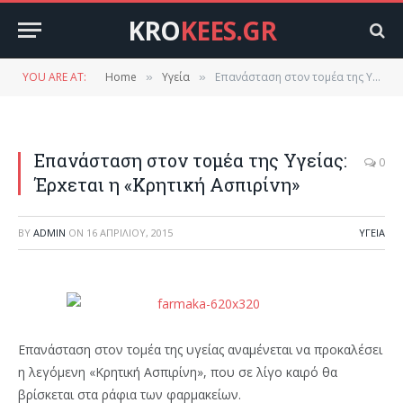
KRO
KEES.GR
YOU ARE AT:
Home
Υγεία
Επανάσταση στον τομέα της Υγείας: Έρχεται η «Κρητική Ασπιρίνη»
»
»
Επανάσταση στον τομέα της Υγείας:
0
Έρχεται η «Κρητική Ασπιρίνη»
BY
ADMIN
ON
16 ΑΠΡΙΛΊΟΥ, 2015
ΥΓΕΊΑ
Επανάσταση στον τομέα της υγείας αναμένεται να προκαλέσει
η λεγόμενη «Κρητική Ασπιρίνη», που σε λίγο καιρό θα
βρίσκεται στα ράφια των φαρμακείων.