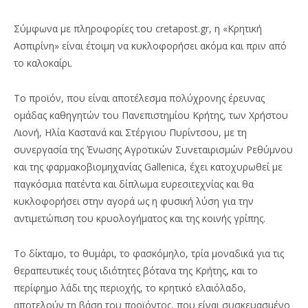
Σύμφωνα με πληροφορίες του cretapost.gr, η «Κρητική
Ασπιρίνη» είναι έτοιμη να κυκλοφορήσει ακόμα και πριν από
το καλοκαίρι.
Το προϊόν, που είναι αποτέλεσμα πολύχρονης έρευνας
ομάδας καθηγητών του Πανεπιστημίου Κρήτης, των Χρήστου
Λιονή, Ηλία Καστανά και Στέργιου Πυρίντσου, με τη
συνεργασία της Ένωσης Αγροτικών Συνεταιρισμών Ρεθύμνου
και της φαρμακοβιομηχανίας Gallenica, έχει κατοχυρωθεί με
παγκόσμια πατέντα και δίπλωμα ευρεσιτεχνίας και θα
κυκλοφορήσει στην αγορά ως η φυσική λύση για την
αντιμετώπιση του κρυολογήματος και της κοινής γρίπης.
Το δίκταμο, το θυμάρι, το φασκόμηλο, τρία μοναδικά για τις
θεραπευτικές τους ιδιότητες βότανα της Κρήτης, και το
περίφημο λάδι της περιοχής, το κρητικό ελαιόλαδο,
αποτελούν τη βάση του προϊόντος, που είναι συσκευασμένο