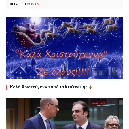
RELATED
POSTS
Καλά Χριστούγεννα από το krokees.gr