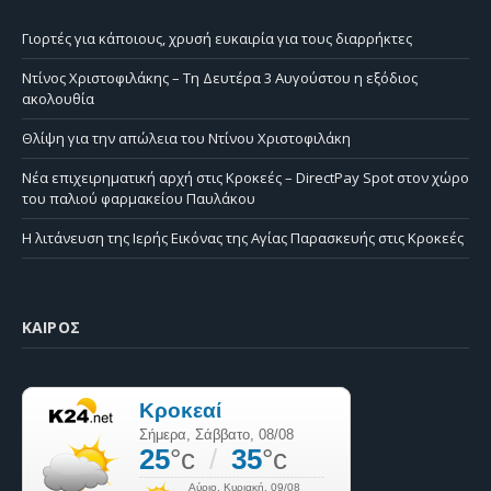
Γιορτές για κάποιους, χρυσή ευκαιρία για τους διαρρήκτες
Ντίνος Χριστοφιλάκης – Τη Δευτέρα 3 Αυγούστου η εξόδιος
ακολουθία
Θλίψη για την απώλεια του Ντίνου Χριστοφιλάκη
Νέα επιχειρηματική αρχή στις Κροκεές – DirectPay Spot στον χώρο
του παλιού φαρμακείου Παυλάκου
Η λιτάνευση της Ιερής Εικόνας της Αγίας Παρασκευής στις Κροκεές
ΚΑΙΡΌΣ