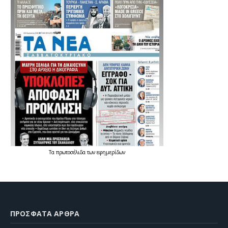
Τα
πρωτοσέλιδα
των
εφημερίδων
ΠΡΌΣΦΑΤΑ ΆΡΘΡΑ