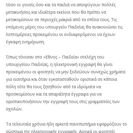
τόσο οι γονείς όσο και τα παιδιά να αποφύγουν πολλές
µετακινήσεις και ιδιαίτερα εκείνοι που θα πρέπει να
µετακοµίσουν σε περιοχές µακριά από τα σπίτια τους. Τις
επόµενες µέρες του υπουργείο Παιδείας θα ανακοινώσει τις
λεπτοµέρειες προκειµένου οι ενδιαφερόµενοι να έχουν
έγκαιρη ενηµέρωση.
Όπως τόνισαν στο «Εθνος – Παιδεία» στελέχη του
υπουργείου Παιδείας, η ηλεκτρονική εγγραφή θα γίνει
προκειµένου οι φοιτητές να µην ξοδεύουν συνεχώς χρήµατα
για εισιτήρια και όταν εγκατασταθούν οριστικά σε κάποια
πόλη τότε θα τους ζητηθούν από τα ιδρύµατα να
προσκοµίσουν και τα απαραίτητα έγγραφα για να
οριστικοποιήσουν την εγγραφή τους στις γραµµατείες των
σχολών.
Τα τελευταία χρόνια ήδη αρκετά πανεπιστήµια εφαρµόζουν το
σύστηµα της ηλεκτρονικής εγγραφής. Αρχικά οι φοιτητές