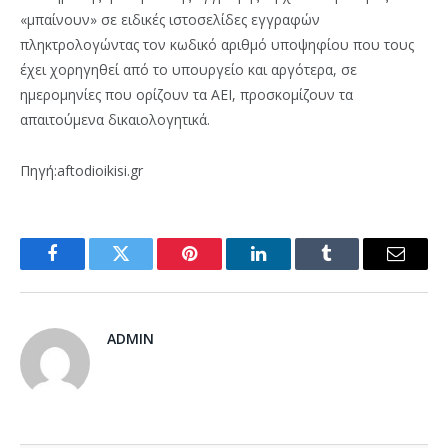
«µπαίνουν» σε ειδικές ιστοσελίδες εγγραφών
πληκτρολογώντας τον κωδικό αριθµό υποψηφίου που τους
έχει χορηγηθεί από το υπουργείο και αργότερα, σε
ηµεροµηνίες που ορίζουν τα ΑΕΙ, προσκοµίζουν τα
απαιτούµενα δικαιολογητικά.
Πηγή:aftodioikisi.gr
Facebook
Twitter
Pinterest
LinkedIn
Tumblr
Email
ADMIN