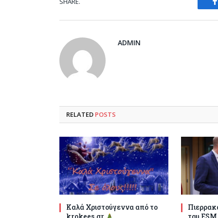
SHARE.
ADMIN
RELATED
POSTS
Καλά Χριστούγεννα από το
Πιερρακά
krokees.gr
του ESM