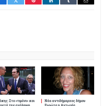
Facebook
Twitter
Pinterest
LinkedIn
Tumblr
Email
κης: Στο «τιμόνι» και
Νέα αντιδήμαρχος δήμου
 μετά την ανάληψη
Ευρώτα η Αντωνία