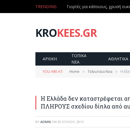
TRENDING
Γιορτές για κάποιους, χρυσή ευκα
KRO
KEES.GR
ΤΟΠΙΚΑ
ΑΡΧΙΚΗ
ΑΘΛΗΤΙΚΑ
ΝΕΑ
YOU ARE AT:
Home
Τελευταια Νεα
Η Ελλ
»
»
Η Ελλάδα δεν καταστρέφεται απ
ΠΛΗΡΟΥΣ σχεδίου δίπλα από α
BY
ADMIN
ON
30 ΙΟΥΛΊΟΥ, 2015