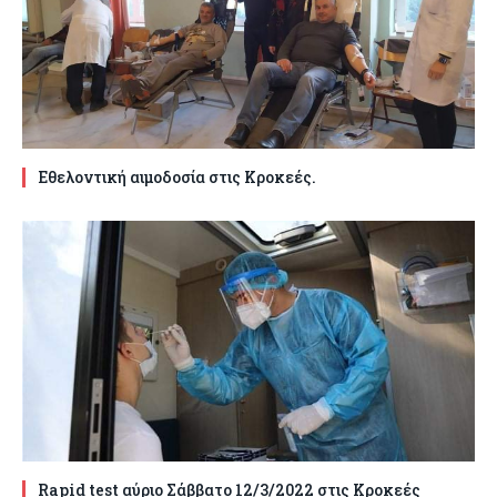
Εθελοντική αιμοδοσία στις Κροκεές.
Rapid test αύριο Σάββατο 12/3/2022 στις Κροκεές