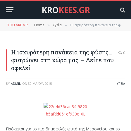
KRO
KEES.GR
YOU ARE AT:
Home
Υγεία
Η ισχυρότερη πανάκεια της φύσης… φυτρώνει στη χώρα μας – Δείτε που οφελεί!
»
»
Η ισχυρότερη πανάκεια της φύσης…
0
φυτρώνει στη χώρα μας – Δείτε που
οφελεί!
BY
ADMIN
ON
30 ΜΑΪ́ΟΥ, 2015
ΥΓΕΊΑ
Πρόκειται για το πιο δημοφιλές φυτό της Μεσογείου και το