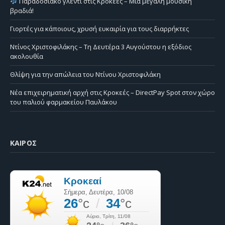
Παραδοσιακό γλέντι στις Κροκεές – Μια μεγάλη μουσική
βραδιά!
Γιορτές για κάποιους, χρυσή ευκαιρία για τους διαρρήκτες
Ντίνος Χριστοφιλάκης – Τη Δευτέρα 3 Αυγούστου η εξόδιος
ακολουθία
Θλίψη για την απώλεια του Ντίνου Χριστοφιλάκη
Νέα επιχειρηματική αρχή στις Κροκεές – DirectPay Spot στον χώρο
του παλιού φαρμακείου Παυλάκου
ΚΑΙΡΌΣ