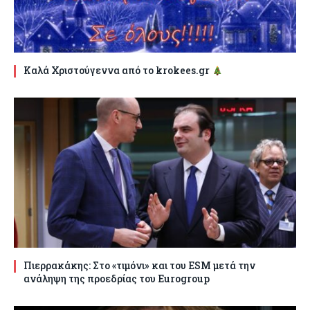
Καλά Χριστούγεννα από το krokees.gr
Πιερρακάκης: Στο «τιμόνι» και του ESM μετά την
ανάληψη της προεδρίας του Eurogroup