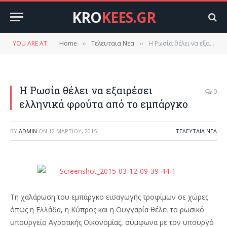
KRO
KEES.GR
YOU ARE AT:
Home
Τελευταια Νεα
Η Ρωσία θέλει να εξαιρέσει ελληνικά φρούτα από το εμπάργκο
»
»
Η Ρωσία θέλει να εξαιρέσει
0
ελληνικά φρούτα από το εμπάργκο
BY
ADMIN
ON
12 ΜΑΡΤΊΟΥ, 2015
ΤΕΛΕΥΤΑΙΑ ΝΕΑ
Τη χαλάρωση του εμπάργκο εισαγωγής τροφίμων σε χώρες
όπως η Ελλάδα, η Κύπρος και η Ουγγαρία θέλει το ρωσικό
υπουργείο Αγροτικής Οικονομίας, σύμφωνα με τον υπουργό