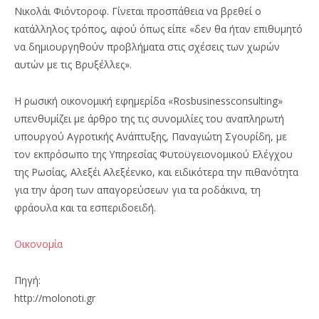
Νικολάι Φιόντοροφ. Γίνεται προσπάθεια να βρεθεί ο
κατάλληλος τρόπος, αφού όπως είπε «δεν θα ήταν επιθυμητό
να δημιουργηθούν προβλήματα στις σχέσεις των χωρών
αυτών με τις Βρυξέλλες».
Η ρωσική οικονομική εφημερίδα «Rosbusinessconsulting»
υπενθυμίζει με άρθρο της τις συνομιλίες του αναπληρωτή
υπουργού Αγροτικής Ανάπτυξης, Παναγιώτη Σγουρίδη, με
τον εκπρόσωπο της Υπηρεσίας Φυτοϋγειονομικού Ελέγχου
της Ρωσίας, Αλεξέι Αλεξέενκο, και ειδικότερα την πιθανότητα
για την άρση των απαγορεύσεων για τα ροδάκινα, τη
φράουλα και τα εσπεριδοειδή.
Οικονομία
Πηγή:
http://molonoti.gr