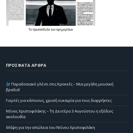
Τα
πρωτοσέλιδα
των
εφημερίδων
ΠΡΌΣΦΑΤΑ ΆΡΘΡΑ
Παραδοσιακό γλέντι στις Κροκεές – Μια μεγάλη μουσική
βραδιά!
Γιορτές για κάποιους, χρυσή ευκαιρία για τους διαρρήκτες
Ντίνος Χριστοφιλάκης – Τη Δευτέρα 3 Αυγούστου η εξόδιος
ακολουθία
Θλίψη για την απώλεια του Ντίνου Χριστοφιλάκη