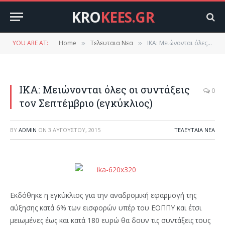
KRO
KEES.GR
YOU ARE AT:
Home
Τελευταια Νεα
ΙΚΑ: Μειώνονται όλες οι συντάξεις τον Σεπτέμβριο (εγκύκλιος)
»
»
ΙΚΑ: Μειώνονται όλες οι συντάξεις
0
τον Σεπτέμβριο (εγκύκλιος)
BY
ADMIN
ON
3 ΑΥΓΟΎΣΤΟΥ, 2015
ΤΕΛΕΥΤΑΙΑ ΝΕΑ
Εκδόθηκε η εγκύκλιος για την αναδρομική εφαρμογή της
αύξησης κατά 6% των εισφορών υπέρ του ΕΟΠΠΥ και έτσι
μειωμένες έως και κατά 180 ευρώ θα δουν τις συντάξεις τους