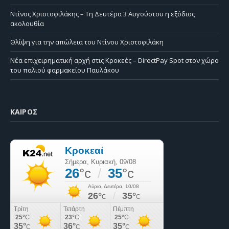
Ντίνος Χριστοφιλάκης – Τη Δευτέρα 3 Αυγούστου η εξόδιος
ακολουθία
Θλίψη για την απώλεια του Ντίνου Χριστοφιλάκη
Νέα επιχειρηματική αρχή στις Κροκεές – DirectPay Spot στον χώρο
του παλιού φαρμακείου Παυλάκου
ΚΑΙΡΌΣ