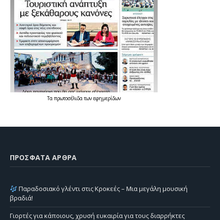
Τα
πρωτοσέλιδα
των
εφημερίδων
ΠΡΌΣΦΑΤΑ ΆΡΘΡΑ
Παραδοσιακό γλέντι στις Κροκεές – Μια μεγάλη μουσική
βραδιά!
Γιορτές για κάποιους, χρυσή ευκαιρία για τους διαρρήκτες