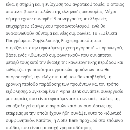
είναι η στήριξη και η ενίσχυση του αγροτικού τομέα, ο οποίος
αποτελεί βασικό πυλώνα της ελληνικής οικονομίας. Μέχρι
σήμερα έχουν συναφθεί 9 συνεργασίες με ελληνικές
επιχειρήσεις εξαγωγικού προσανατολισμού, ενώ θα
ανακοινωθούν σύντομα και νέες συμφωνίες. Τα «Ευέλικτα
Προγράμματα Συμβολαιακής Επιχειρηματικότητας»
στηρίζονται στην υφιστάμενη σχέση αγοραστή – παραγωγού,
βάσει ενός «ιδιωτικού συμφωνητικού» που συνάπτεται
μεταξύ τους κατά την έναρξη της καλλιεργητικής περιόδου και
καθορίζει την ποσότητα αγροτικών προϊόντων που θα
απορροφηθεί, την ελάχιστη τιμή που θα καταβληθεί, τη
χρονική περίοδο παράδοσης των προϊόντων και τον τρόπο
εξόφλησης. Συγκεκριμένα η Alpha Bank συνάπτει συνεργασία
με εταιρείες που είναι υφιστάμενοι και συνεπείς πελάτες της
και αξιολογεί αιτήματα αγροτών κατόπιν συστάσεως της
εταιρείας με την οποία έχουν ήδη συνάψει αυτό το «ιδιωτικό
συμφωνητικό». Κατόπιν, η Alpha Bank προχωρά στο επόμενο
στάδιο, που είναι η παροχή χρηματοδότησης: