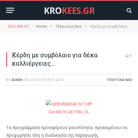
KRO
KEES.GR
YOU ARE AT:
Home
Τελευταια Νεα
Κέρδη με συμβόλαιο για δέκα καλλιέργειες…
»
»
Κέρδη με συμβόλαιο για δέκα
0
καλλιέργειες…
BY
ADMIN
ON
12 ΑΥΓΟΎΣΤΟΥ, 2015
ΤΕΛΕΥΤΑΙΑ ΝΕΑ
Τα προγράμματα προσφέρουν ρευστότητα, προκειμένου να
προχωρήσει όλη η διαδικασία της παραγωγής.