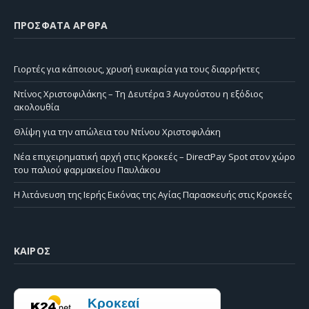
ΠΡΌΣΦΑΤΑ ΆΡΘΡΑ
Γιορτές για κάποιους, χρυσή ευκαιρία για τους διαρρήκτες
Ντίνος Χριστοφιλάκης – Τη Δευτέρα 3 Αυγούστου η εξόδιος
ακολουθία
Θλίψη για την απώλεια του Ντίνου Χριστοφιλάκη
Νέα επιχειρηματική αρχή στις Κροκεές – DirectPay Spot στον χώρο
του παλιού φαρμακείου Παυλάκου
Η λιτάνευση της Ιερής Εικόνας της Αγίας Παρασκευής στις Κροκεές
ΚΑΙΡΌΣ