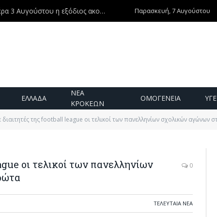
Παρασκευή, 7 Αυγούστου
Ντίνος Χριστοφιλάκης – Τη Δευτέρα 3 Αυγούστου η εξόδιος ακολουθία
ΝΕΑ
ΕΛΛΑΔΑ
ΟΜΟΓΕΝΕΙΑ
ΥΓΕ
ΚΡΟΚΕΩΝ
ε διαιτητές της football league οι τελικοί των πανελληνίων σχολικών αγώνων
eague οι τελικοί των πανελληνίων
0
ρώτα
ΤΕΛΕΥΤΑΙΑ ΝΕΑ