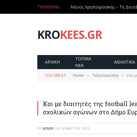
TRENDING
KRO
KEES.GR
ΤΟΠΙΚΑ
ΑΡΧΙΚΗ
ΑΘΛΗΤΙΚΑ
ΝΕΑ
YOU ARE AT:
Home
Τελευταια Νεα
Και μ
»
»
Και με διαιτητές της football l
σχολικών αγώνων στο Δήμο Ευ
BY
ADMIN
ON
16 ΜΑΡΤΊΟΥ, 2015