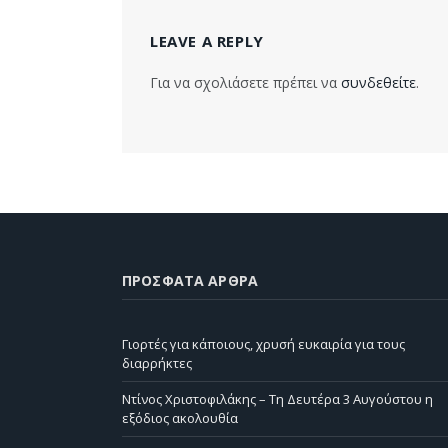
LEAVE A REPLY
Για να σχολιάσετε πρέπει να
συνδεθείτε
.
ΠΡΌΣΦΑΤΑ ΆΡΘΡΑ
Γιορτές για κάποιους, χρυσή ευκαιρία για τους
διαρρήκτες
Ντίνος Χριστοφιλάκης – Τη Δευτέρα 3 Αυγούστου η
εξόδιος ακολουθία