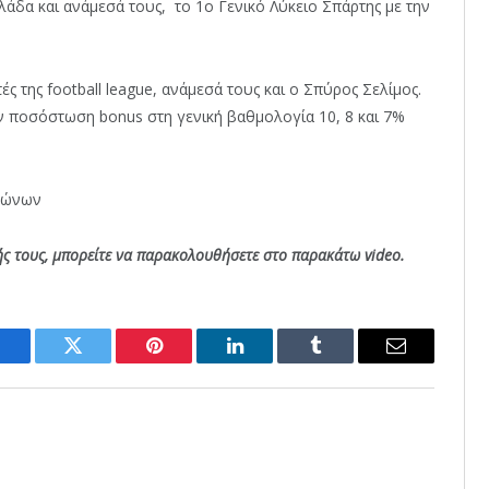
άδα και ανάμεσά τους, το 1ο Γενικό Λύκειο Σπάρτης με την
ές της football league, ανάμεσά τους και ο Σπύρος Σελίμος.
ν ποσόστωση bonus στη γενική βαθμολογία 10, 8 και 7%
αγώνων
ής τους, μπορείτε να παρακολουθήσετε στο παρακάτω video.
Facebook
Twitter
Pinterest
LinkedIn
Tumblr
Email