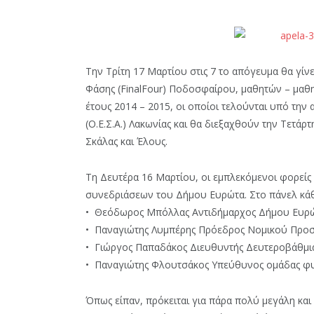
Την Τρίτη 17 Μαρτίου στις 7 το απόγευμα θα γί
Φάσης (FinalFour) Ποδοσφαίρου, μαθητών – μαθ
έτους 2014 – 2015, οι οποίοι τελούνται υπό την
(Ο.Ε.Σ.Α.) Λακωνίας και θα διεξαχθούν την Τετάρ
Σκάλας και Έλους.
Τη Δευτέρα 16 Μαρτίου, οι εμπλεκόμενοι φορεί
συνεδριάσεων του Δήμου Ευρώτα. Στο πάνελ κάθ
• Θεόδωρος Μπόλλας Αντιδήμαρχος Δήμου Ευρ
• Παναγιώτης Λυμπέρης Πρόεδρος Νομικού Πρ
• Γιώργος Παπαδάκος Διευθυντής Δευτεροβάθμια
• Παναγιώτης Φλουτσάκος Υπεύθυνος ομάδας φυσ
Όπως είπαν, πρόκειται για πάρα πολύ μεγάλη κα