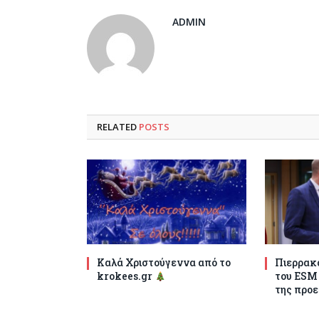
ADMIN
RELATED
POSTS
Καλά Χριστούγεννα από το
Πιερρακά
krokees.gr
του ESM
της προε