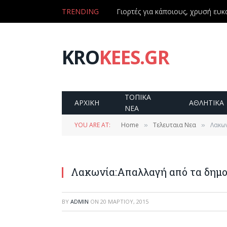
TRENDING
Γιορτές για κάποιους, χρυσή ευκα
KRO
KEES.GR
ΤΟΠΙΚΑ
ΑΡΧΙΚΗ
ΑΘΛΗΤΙΚΑ
ΝΕΑ
YOU ARE AT:
Home
Τελευταια Νεα
Λακων
»
»
Λακωνία:Απαλλαγή από τα δημο
BY
ADMIN
ON
20 ΜΑΡΤΊΟΥ, 2015