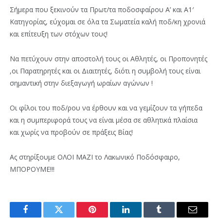
Σήμερα που ξεκινούν τα Πρωτ/τα ποδοσφαίρου Α’ και Α1′
Κατηγορίας, εύχομαι σε όλα τα Σωματεία καλή ποδ/κη χρονιά
και επίτευξη των στόχων τους!
Να πετύχουν στην αποστολή τους οι Αθλητές, οι Προπονητές
,οι Παρατηρητές και οι Διαιτητές, διότι η συμβολή τους είναι
σημαντική στην διεξαγωγή ωραίων αγώνων !
Οι φίλοι του ποδ/ρου να έρθουν και να γεμίζουν τα γήπεδα
και η συμπεριφορά τους να είναι μέσα σε αθλητικά πλαίσια
και χωρίς να προβούν σε πράξεις Βίας!
Ας στηρίξουμε ΟΛΟΙ ΜΑΖΙ το Λακωνικό Ποδόσφαιρο,
ΜΠΟΡΟΥΜΕ!!!
Facebook
Twitter
Pinterest
LinkedIn
Tumblr
Email