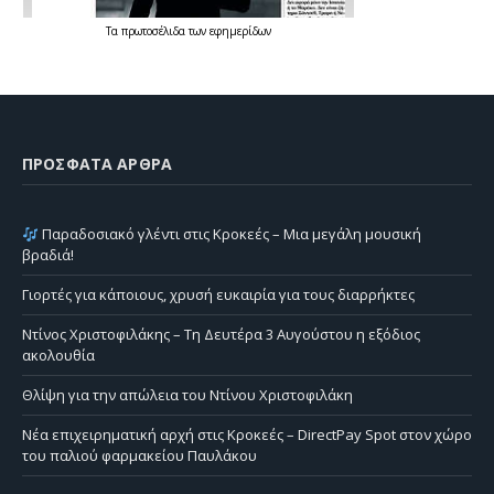
Τα
πρωτοσέλιδα
των
εφημερίδων
ΠΡΌΣΦΑΤΑ ΆΡΘΡΑ
Παραδοσιακό γλέντι στις Κροκεές – Μια μεγάλη μουσική
βραδιά!
Γιορτές για κάποιους, χρυσή ευκαιρία για τους διαρρήκτες
Ντίνος Χριστοφιλάκης – Τη Δευτέρα 3 Αυγούστου η εξόδιος
ακολουθία
Θλίψη για την απώλεια του Ντίνου Χριστοφιλάκη
Νέα επιχειρηματική αρχή στις Κροκεές – DirectPay Spot στον χώρο
του παλιού φαρμακείου Παυλάκου