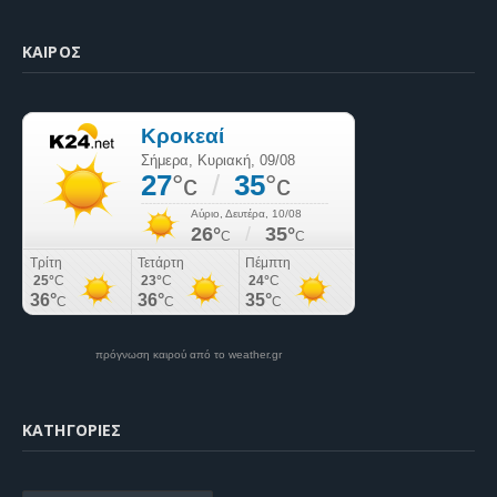
ΚΑΙΡΌΣ
πρόγνωση καιρού από το weather.gr
KΑΤΗΓΟΡΊΕΣ