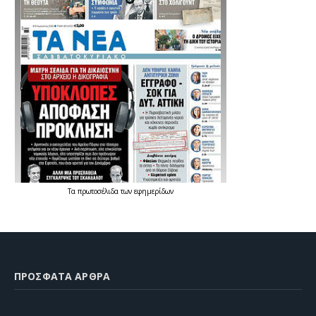
Τα
πρωτοσέλιδα
των
εφημερίδων
ΠΡΌΣΦΑΤΑ ΆΡΘΡΑ