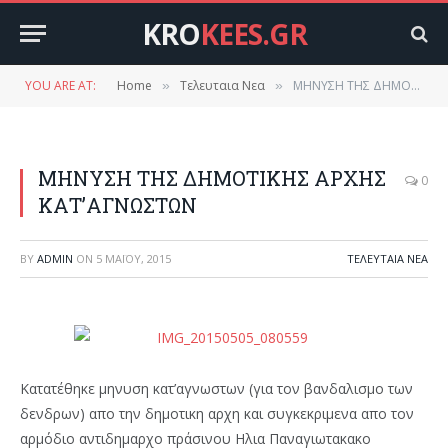
KRO
KEES.GR
YOU ARE AT:
Home
Τελευταια Νεα
ΜΗΝΥΣΗ ΤΗΣ ΔΗΜΟΤΙΚΗΣ ΑΡΧΗΣ ΚΑΤ’ΑΓΝΩΣΤΩΝ
»
»
ΜΗΝΥΣΗ ΤΗΣ ΔΗΜΟΤΙΚΗΣ ΑΡΧΗΣ
0
ΚΑΤ’ΑΓΝΩΣΤΩΝ
BY
ADMIN
ON
5 ΜΑΪ́ΟΥ, 2015
ΤΕΛΕΥΤΑΙΑ ΝΕΑ
Κατατέθηκε μηνυση κατ’αγνωστων (για τον βανδαλισμο των
δενδρων) απο την δημοτικη αρχη και συγκεκριμενα απο τον
αρμόδιο αντιδημαρχο πράσινου Ηλια Παναγιωτακακο