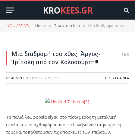
KRO
KEES.GR
YOU ARE AT:
Home
Τελευταια Νεα
Μια διαδρομή του χθες: Άργος-Τρίπολη από τον Κολοσούρτη!!!
»
»
Μια διαδρομή του χθες: Άργος-
0
Τρίπολη από τον Κολοσούρτη!!!
BY
ADMIN
ON
7 ΑΥΓΟΎΣΤΟΥ, 2015
ΤΕΛΕΥΤΑΙΑ ΝΕΑ
Τα παλιά λεωφορεία είχαν στο πίσω μέρος τη μεταλλική
σκάλα που οι αχθοφόροι από εκεί ανέβαιναν στην οροφή
τους και τοποθετούσαν τις αποσκευές των επιβατών.