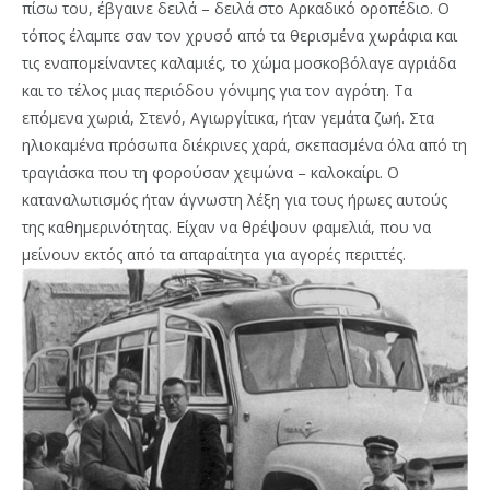
πίσω του, έβγαινε δειλά – δειλά στο Αρκαδικό οροπέδιο. Ο
τόπος έλαμπε σαν τον χρυσό από τα θερισμένα χωράφια και
τις εναπομείναντες καλαμιές, το χώμα μοσκοβόλαγε αγριάδα
και το τέλος μιας περιόδου γόνιμης για τον αγρότη. Τα
επόμενα χωριά, Στενό, Αγιωργίτικα, ήταν γεμάτα ζωή. Στα
ηλιοκαμένα πρόσωπα διέκρινες χαρά, σκεπασμένα όλα από τη
τραγιάσκα που τη φορούσαν χειμώνα – καλοκαίρι. Ο
καταναλωτισμός ήταν άγνωστη λέξη για τους ήρωες αυτούς
της καθημερινότητας. Είχαν να θρέψουν φαμελιά, που να
μείνουν εκτός από τα απαραίτητα για αγορές περιττές.