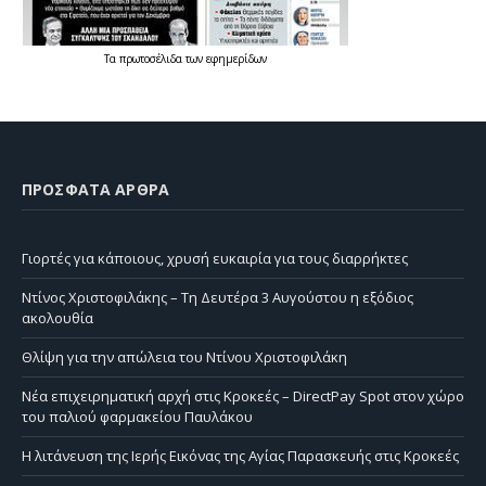
Τα
πρωτοσέλιδα
των
εφημερίδων
ΠΡΌΣΦΑΤΑ ΆΡΘΡΑ
Γιορτές για κάποιους, χρυσή ευκαιρία για τους διαρρήκτες
Ντίνος Χριστοφιλάκης – Τη Δευτέρα 3 Αυγούστου η εξόδιος
ακολουθία
Θλίψη για την απώλεια του Ντίνου Χριστοφιλάκη
Νέα επιχειρηματική αρχή στις Κροκεές – DirectPay Spot στον χώρο
του παλιού φαρμακείου Παυλάκου
Η λιτάνευση της Ιερής Εικόνας της Αγίας Παρασκευής στις Κροκεές