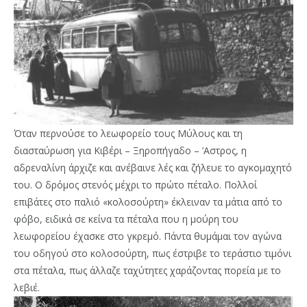
Όταν περνούσε το λεωφορείο τους Μύλους και τη
διασταύρωση για Κιβέρι – Ξηροπήγαδο – ’Αστρος, η
αδρεναλίνη άρχιζε και ανέβαινε λές και ζήλευε το αγκομαχητό
του. Ο δρόμος στενός μέχρι το πρώτο πέταλο. Πολλοί
επιβάτες στο παλιό «κολοσούρτη» έκλειναν τα μάτια από το
φόβο, ειδικά σε κείνα τα πέταλα που η μούρη του
λεωφορείου έχασκε στο γκρεμό. Πάντα θυμάμαι τον αγώνα
του οδηγού στο κολοσούρτη, πως έστριβε το τεράστιο τιμόνι
στα πέταλα, πως άλλαζε ταχύτητες χαράζοντας πορεία με το
λεβιέ.