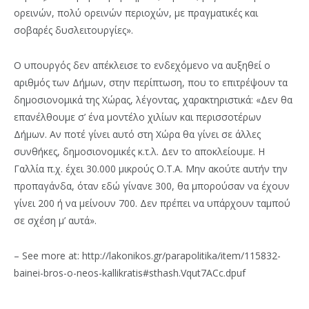
ορεινών, πολύ ορεινών περιοχών, με πραγματικές και
σοβαρές δυσλειτουργίες».
Ο υπουργός δεν απέκλεισε το ενδεχόμενο να αυξηθεί ο
αριθμός των Δήμων, στην περίπτωση, που το επιτρέψουν τα
δημοσιονομικά της Χώρας, λέγοντας, χαρακτηριστικά: «Δεν θα
επανέλθουμε σ’ ένα μοντέλο χιλίων και περισσοτέρων
Δήμων. Αν ποτέ γίνει αυτό στη Χώρα θα γίνει σε άλλες
συνθήκες, δημοσιονομικές κ.τ.λ. Δεν το αποκλείουμε. Η
Γαλλία π.χ. έχει 30.000 μικρούς Ο.Τ.Α. Μην ακούτε αυτήν την
προπαγάνδα, όταν εδώ γίνανε 300, θα μπορούσαν να έχουν
γίνει 200 ή να μείνουν 700. Δεν πρέπει να υπάρχουν ταμπού
σε σχέση μ’ αυτά».
– See more at: http://lakonikos.gr/parapolitika/item/115832-
bainei-bros-o-neos-kallikratis#sthash.Vqut7ACc.dpuf