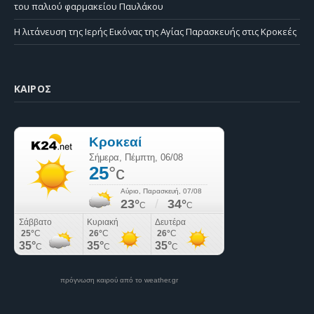
του παλιού φαρμακείου Παυλάκου
Η λιτάνευση της Ιερής Εικόνας της Αγίας Παρασκευής στις Κροκεές
ΚΑΙΡΌΣ
πρόγνωση καιρού από το weather.gr