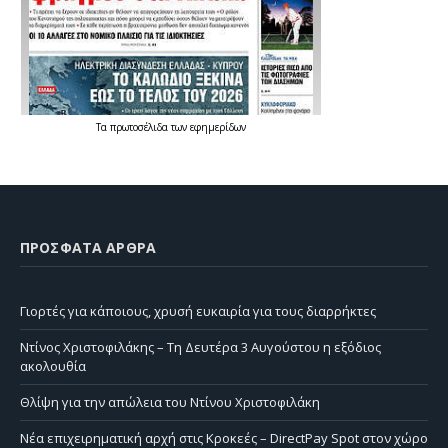
Τα
πρωτοσέλιδα
των
εφημερίδων
ΠΡΌΣΦΑΤΑ ΆΡΘΡΑ
Γιορτές για κάποιους, χρυσή ευκαιρία για τους διαρρήκτες
Ντίνος Χριστοφιλάκης – Τη Δευτέρα 3 Αυγούστου η εξόδιος
ακολουθία
Θλίψη για την απώλεια του Ντίνου Χριστοφιλάκη
Νέα επιχειρηματική αρχή στις Κροκεές – DirectPay Spot στον χώρο