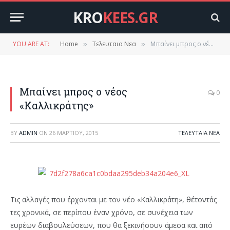
KRO
KEES.GR
YOU ARE AT:
Home
Τελευταια Νεα
Μπαίνει μπρος ο νέος «Καλλικράτης»
»
»
Μπαίνει μπρος ο νέος
0
«Καλλικράτης»
BY
ADMIN
ON
26 ΜΑΡΤΊΟΥ, 2015
ΤΕΛΕΥΤΑΙΑ ΝΕΑ
Τις αλλαγές που έρχονται με τον νέο «Καλλικράτη», θέτοντάς
τες χρονικά, σε περίπου έναν χρόνο, σε συνέχεια των
ευρέων διαβουλεύσεων, που θα ξεκινήσουν άμεσα και από