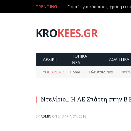
TRENDING
Γιορτές για κάποιους, χρυσή ευκα
KRO
KEES.GR
ΤΟΠΙΚΑ
ΑΡΧΙΚΗ
ΑΘΛΗΤΙΚΑ
ΝΕΑ
YOU ARE AT:
Home
Τελευταια Νεα
Ντελί
»
»
Ντελίριο… Η ΑΕ Σπάρτη στην Β 
BY
ADMIN
ON
24 ΑΠΡΙΛΊΟΥ, 2016