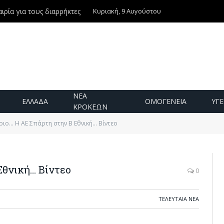
Κυριακή, 9 Αυγούστου
ιρία για τους διαρρήκτες
ΝΕΑ
ΕΛΛΑΔΑ
ΟΜΟΓΕΝΕΙΑ
ΥΓΕ
ΚΡΟΚΕΩΝ
ριο… Η ΑΕ Σπάρτη στην Β Εθνική… Βίντεο
Εθνική… Βίντεο
0
ΤΕΛΕΥΤΑΙΑ ΝΕΑ