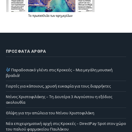
Τα
πρωτοσέλιδα
των
εφημερίδων
ΠΡΌΣΦΑΤΑ ΆΡΘΡΑ
Παραδοσιακό γλέντι στις Κροκεές – Μια μεγάλη μουσική
βραδιά!
Γιορτές για κάποιους, χρυσή ευκαιρία για τους διαρρήκτες
Ντίνος Χριστοφιλάκης – Τη Δευτέρα 3 Αυγούστου η εξόδιος
ακολουθία
Θλίψη για την απώλεια του Ντίνου Χριστοφιλάκη
Νέα επιχειρηματική αρχή στις Κροκεές – DirectPay Spot στον χώρο
του παλιού φαρμακείου Παυλάκου