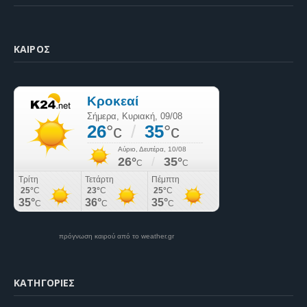
ΚΑΙΡΌΣ
πρόγνωση καιρού από το weather.gr
KΑΤΗΓΟΡΊΕΣ