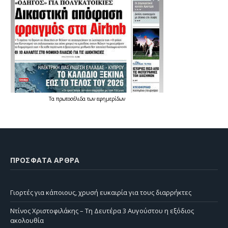
Τα
πρωτοσέλιδα
των
εφημερίδων
ΠΡΌΣΦΑΤΑ ΆΡΘΡΑ
Γιορτές για κάποιους, χρυσή ευκαιρία για τους διαρρήκτες
Ντίνος Χριστοφιλάκης – Τη Δευτέρα 3 Αυγούστου η εξόδιος
ακολουθία