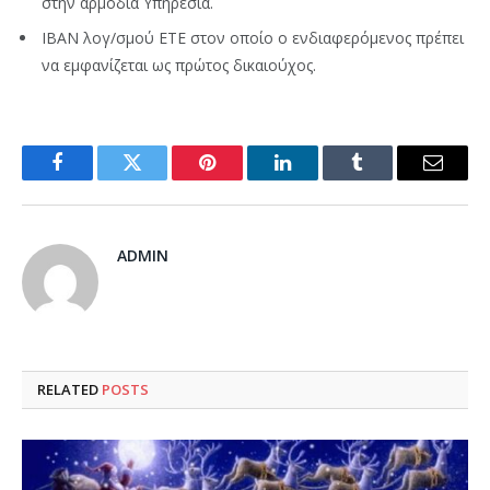
στην αρμόδια Υπηρεσία.
ΙΒΑΝ λογ/σμού ΕΤΕ στον οποίο ο ενδιαφερόμενος πρέπει
να εμφανίζεται ως πρώτος δικαιούχος.
Facebook
Twitter
Pinterest
LinkedIn
Tumblr
Email
ADMIN
RELATED
POSTS