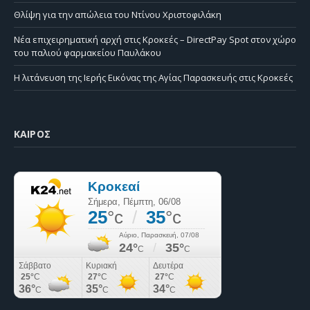
Θλίψη για την απώλεια του Ντίνου Χριστοφιλάκη
Νέα επιχειρηματική αρχή στις Κροκεές – DirectPay Spot στον χώρο
του παλιού φαρμακείου Παυλάκου
Η λιτάνευση της Ιερής Εικόνας της Αγίας Παρασκευής στις Κροκεές
ΚΑΙΡΌΣ