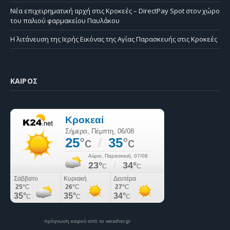
Νέα επιχειρηματική αρχή στις Κροκεές – DirectPay Spot στον χώρο
του παλιού φαρμακείου Παυλάκου
Η λιτάνευση της Ιερής Εικόνας της Αγίας Παρασκευής στις Κροκεές
ΚΑΙΡΌΣ
πρόγνωση καιρού από το weather.gr