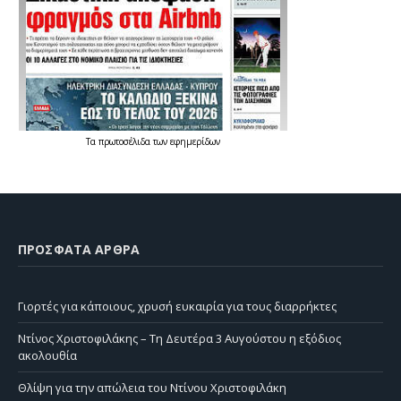
Τα
πρωτοσέλιδα
των
εφημερίδων
ΠΡΌΣΦΑΤΑ ΆΡΘΡΑ
Γιορτές για κάποιους, χρυσή ευκαιρία για τους διαρρήκτες
Ντίνος Χριστοφιλάκης – Τη Δευτέρα 3 Αυγούστου η εξόδιος
ακολουθία
Θλίψη για την απώλεια του Ντίνου Χριστοφιλάκη