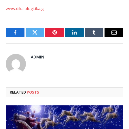
www.dikaiologitika.gr
Facebook
Twitter
Pinterest
LinkedIn
Tumblr
Email
ADMIN
RELATED
POSTS