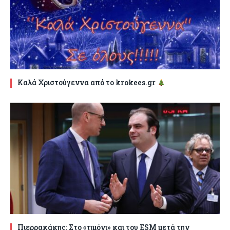
Καλά Χριστούγεννα από το krokees.gr
Πιερρακάκης: Στο «τιμόνι» και του ESM μετά την