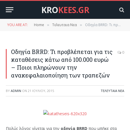
KRO
KEES.GR
YOU ARE AT:
Home
Τελευταια Νεα
Οδηγία BRRD: Τι προβλέπεται για τις καταθέσεις κάτω από 100.000 ευρώ – Ποιοι πληρώνουν την ανακεφαλαιοποίηση των τραπεζών
»
»
Οδηγία BRRD: Τι προβλέπεται για τις
0
καταθέσεις κάτω από 100.000 ευρώ
– Ποιοι πληρώνουν την
ανακεφαλαιοποίηση των τραπεζών
BY
ADMIN
ON
21 ΙΟΥΛΊΟΥ, 2015
ΤΕΛΕΥΤΑΙΑ ΝΕΑ
Πολύς λόγος γίνεται για την
οδηγία BRRD
που μπήκε στα