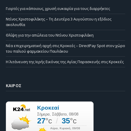
Γιορτές για κάποιους, χρυσή ευκαιρία για τους διαρρήκτες
Ντίνος Χριστοφιλάκης – Τη Δευτέρα 3 Αυγούστου η εξόδιος
ακολουθία
Θλίψη για την απώλεια του Ντίνου Χριστοφιλάκη
Νέα επιχειρηματική αρχή στις Κροκεές – DirectPay Spot στον χώρο
του παλιού φαρμακείου Παυλάκου
Η λιτάνευση της Ιερής Εικόνας της Αγίας Παρασκευής στις Κροκεές
ΚΑΙΡΌΣ