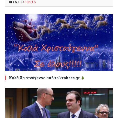
RELATED
POSTS
Καλά Χριστούγεννα από το krokees.gr