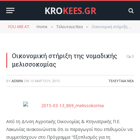
KRO
KEES.GR
YOU ARE AT:
Home
Τελευταια Νεα
Οικονομική στήριξη της νομαδικής μελισσοκομίας
»
»
Οικονομική στήριξη της νομαδικής
0
μελισσοκομίας
BY
ADMIN
ON
13 ΜΑΡΤΊΟΥ, 2015
ΤΕΛΕΥΤΑΙΑ ΝΕΑ
Από τη Δ/νση Αγροτικής Οικονομίας & Κτηνιατρικής Π.Ε.
Λακωνίας ανακοινώνεται ότι οι παραγωγοί που επιθυμούν να
συμμετάσχουν στο Πρόγραμμα “Εξοπλισμός για τη