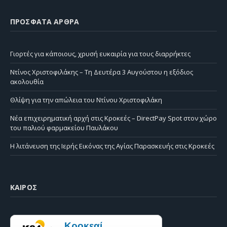
ΠΡΌΣΦΑΤΑ ΆΡΘΡΑ
Γιορτές για κάποιους, χρυσή ευκαιρία για τους διαρρήκτες
Ντίνος Χριστοφιλάκης – Τη Δευτέρα 3 Αυγούστου η εξόδιος
ακολουθία
Θλίψη για την απώλεια του Ντίνου Χριστοφιλάκη
Νέα επιχειρηματική αρχή στις Κροκεές – DirectPay Spot στον χώρο
του παλιού φαρμακείου Παυλάκου
Η λιτάνευση της Ιερής Εικόνας της Αγίας Παρασκευής στις Κροκεές
ΚΑΙΡΌΣ