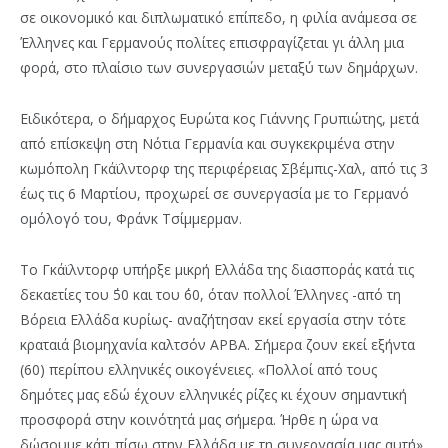
σε οικονομικό και διπλωματικό επίπεδο, η φιλία ανάμεσα σε
Έλληνες και Γερμανούς πολίτες επισφραγίζεται γι άλλη μια
φορά, στο πλαίσιο των συνεργασιών μεταξύ των δημάρχων.
Ειδικότερα, ο δήμαρχος Ευρώτα κος Γιάννης Γρυπιώτης, μετά
από επίσκεψη στη Νότια Γερμανία και συγκεκριμένα στην
κωμόπολη Γκάϊλντορφ της περιφέρειας Σβέμπις-Χαλ, από τις 3
έως τις 6 Μαρτίου, προχωρεί σε συνεργασία με το Γερμανό
ομόλογό του, Φράνκ Τσίμμερμαν.
Το Γκάϊλντορφ υπήρξε μικρή Ελλάδα της διασποράς κατά τις
δεκαετίες του ΄50 και του ΄60, όταν πολλοί Έλληνες -από τη
Βόρεια Ελλάδα κυρίως- αναζήτησαν εκεί εργασία στην τότε
κραταιά βιομηχανία καλτσόν ΑΡΒΑ. Σήμερα ζουν εκεί εξήντα
(60) περίπου ελληνικές οικογένειες. «Πολλοί από τους
δημότες μας εδώ έχουν ελληνικές ρίζες κι έχουν σημαντική
προσφορά στην κοινότητά μας σήμερα. Ήρθε η ώρα να
δώσουμε κάτι πίσω στην Ελλάδα με τη συνεργασία μας αυτή»,