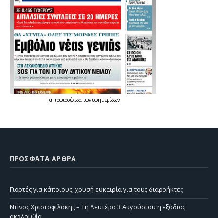
Τα
πρωτοσέλιδα
των
εφημερίδων
ΠΡΌΣΦΑΤΑ ΆΡΘΡΑ
Γιορτές για κάποιους, χρυσή ευκαιρία για τους διαρρήκτες
Ντίνος Χριστοφιλάκης – Τη Δευτέρα 3 Αυγούστου η εξόδιος
ακολουθία