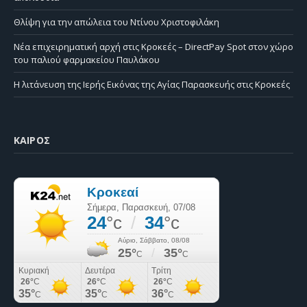
Θλίψη για την απώλεια του Ντίνου Χριστοφιλάκη
Νέα επιχειρηματική αρχή στις Κροκεές – DirectPay Spot στον χώρο
του παλιού φαρμακείου Παυλάκου
Η λιτάνευση της Ιερής Εικόνας της Αγίας Παρασκευής στις Κροκεές
ΚΑΙΡΌΣ