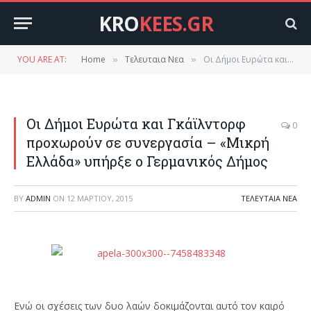
KRO
KEES.GR
YOU ARE AT:
Home
Τελευταια Νεα
Οι Δήμοι Ευρώτα και Γκάϊλντορφ προχωρούν σε συνεργασία – «Μικρή Ελλάδα» υπήρξε ο Γερμανικός Δήμος
»
»
Οι Δήμοι Ευρώτα και Γκάϊλντορφ
0
προχωρούν σε συνεργασία – «Μικρή
Ελλάδα» υπήρξε ο Γερμανικός Δήμος
BY
ADMIN
ON
12 ΜΑΡΤΊΟΥ, 2015
ΤΕΛΕΥΤΑΙΑ ΝΕΑ
Ενώ οι σχέσεις των δυο λαών δοκιμάζονται αυτό τον καιρό