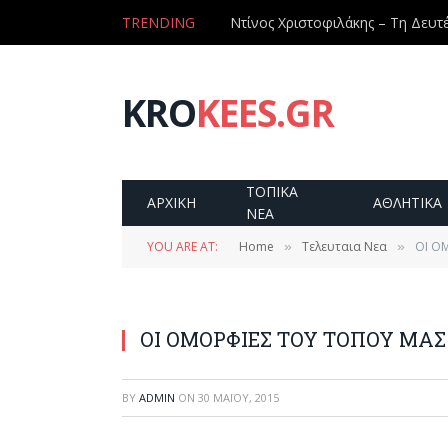
TRENDING
KRO
KEES.GR
ΤΟΠΙΚΑ
ΑΡΧΙΚΗ
ΑΘΛΗΤΙΚΑ
ΝΕΑ
YOU ARE AT:
Home
Τελευταια Νεα
ΟΙ Ο
»
»
ΟΙ ΟΜΟΡΦΙΕΣ ΤΟΥ ΤΟΠΟΥ ΜΑΣ
BY
ADMIN
ON
30 ΜΑΪ́ΟΥ, 2015