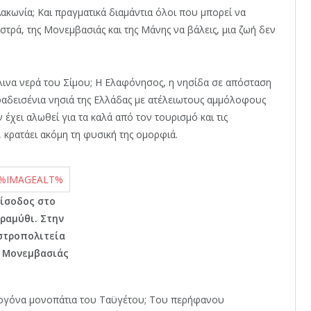
Λακωνία; Και πραγματικά διαμάντια όλοι που μπορεί να
τρά, της Μονεμβασιάς και της Μάνης να βάλεις, μια ζωή δεν
λλινα νερά του Σίμου; Η Ελαφόνησος, η νησίδα σε απόσταση
αραδεισένια νησιά της Ελλάδας με ατέλειωτους αμμόλοφους
 έχει αλωθεί για τα καλά από τον τουρισμό και τις
, κρατάει ακόμη τη φυσική της ομορφιά.
Είσοδος στο
ραμύθι. Στην
στροπολιτεία
 Μονεμβασιάς
ζωογόνα μονοπάτια του Ταϋγέτου; Του περήφανου