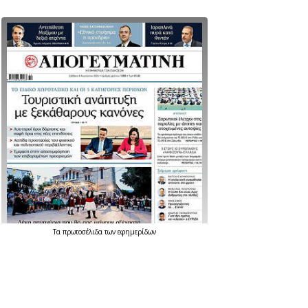
Τα
πρωτοσέλιδα
των
εφημερίδων