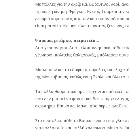
Με πολλές για την ακρίβεια. Βυζαντινοί ναοί, αν
τη διαρκή κίνηση. Φράγκοι, Ενετοί, Τούρκοι την κ
δεκαριά νοματαίους που την κατοικούν σήμερα πα
είναι μουσείο. Να μην είναι τεράστιος ξενώνας, ο
Ψάρεμα, μπάρκο, πειρατεία…
Δυο χερσόνησοι. Δυο πελοποννησιακά πόδια είν
γέννησαν πολιτείες θαλασσινές, μπόλιασαν συνει
Μπόλιασαν και τα εδάφη με παραλίες και εξοχικά!
της Μονεμβασιάς, καθώς και η Σκάλα και όλο το π
Τα πολλά θαυμαστικά όμως έρχονται από εκεί που
που δεν μπορεί να φτάσει και δεν υπάρχει λόγος
ακρωτήρια. Βάτικα και Μάνη. Δύο άκρως αντίθετα
Στο ανατολικό πόδι τα Βάτικα είναι το πιο γλυκ
για πολλά ούζα και πολλή χαλάρωση. Με τη Νεάπο