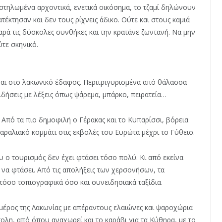
αστηλωμένα αρχοντικά, ενετικά οικόσημα, το τζαμί δηλώνουν
ατέκτησαν και δεν τους ρίχνεις άδικο. Ούτε και στους καμιά
ρά τις δύσκολες συνθήκες και την κρατάνε ζωντανή. Να μην
ύτε σκηνικό.
αι στο λακωνικό έδαφος. Περιτριγυρισμένα από θάλασσα
δήσεις με λέξεις όπως ψάρεμα, μπάρκο, πειρατεία…
 Από τα πιο δημοφιλή ο Γέρακας και το Κυπαρίσσι, βόρεια
αραλιακό κομμάτι στις εκβολές του Ευρώτα μέχρι το Γύθειο.
 ο τουρισμός δεν έχει φτάσει τόσο πολύ. Κι από εκείνα
 να φτάσει. Από τις απολήξεις των χερσονήσων, τα
 τόσο τοπιογραφικά όσο και συνειδησιακά ταξίδια.
ό μέρος της Λακωνίας με απέραντους ελαιώνες και ψαροχώρια
λη, από όπου αναχωρεί και το καράβι για τα Κύθηρα, με το