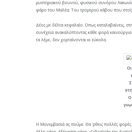
μυστηριακού βουνού, φυσικού συνόρου Λακωνίας
φάρο του Μαλέα; Του τρομερού κάβου που στοίχε
Δέος με δέλτα κεφαλαίο. Οπως καταλαβαίνεις, στ
συνέχεια ανακαλύπτοντας κάθε φορά καινούργια 
τα λέμε, δεν χορταίνονται κι εύκολα.
Οι
Σ
στη
Ο
γνω
Η Μονεμβασιά ας πούμε. Θα ‘ρθεις πολλές φορές σ
άλλη χάρη. Αξέχαστη χάρη. «Γιβραλτάρ της Ανατο