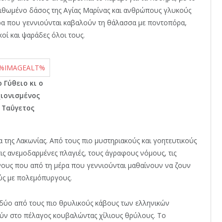
λιθωμένο δάσος της Αγίας Μαρίνας και ανθρώπους γλυκούς
έρα που γεννιούνται καβαλούν τη θάλασσα με ποντοπόρα,
κοί και ψαράδες όλοι τους.
 Γύθειο κι ο
ιονισμένος
Ταΰγετος
μα της Λακωνίας. Από τους πιο μυστηριακούς και γοητευτικούς
τις ανεμοδαρμένες πλαγιές, τους άγραφους νόμους, τις
νους που από τη μέρα που γεννιούνται μαθαίνουν να ζουν
ούς με πολεμόπυργους.
 δύο από τους πιο θρυλικούς κάβους των ελληνικών
ύν στο πέλαγος κουβαλώντας χίλιους θρύλους. Το