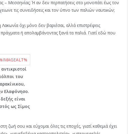
 – Μεσσηνίας; Ή αν δεν περπατήσεις στο μονοπάτι έως τον
ιωνε τις συνειδήσεις και τον ύπνο των παλιών ναυτικών;
η Λακωνία όχι μόνο δεν βαριέσαι, αλλά επιστρέφεις
πράγματα ή απολαμβάνοντας ξανά τα παλιά. Γιατί εδώ που
 αντικριστοί
κόλποι του
αρακίνικου,
ν Ελαφόνησο.
 δεξής είναι
στός ως Σίμος
τη ζωή σου και εύχομαι όλες τις εποχές, γιατί καθεμιά έχει
λής», «μενεξεδένια καστροπολιτεία», «υπερνεφελές