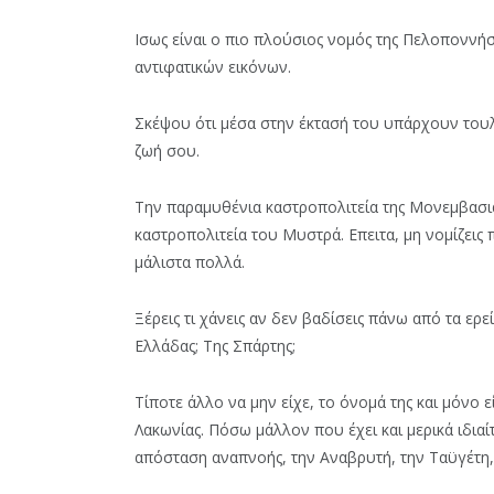
Ισως είναι ο πιο πλούσιος νομός της Πελοποννή
αντιφατικών εικόνων.
Σκέψου ότι μέσα στην έκτασή του υπάρχουν τουλ
ζωή σου.
Την παραμυθένια καστροπολιτεία της Μονεμβασιά
καστροπολιτεία του Μυστρά. Επειτα, μη νομίζεις π
μάλιστα πολλά.
Ξέρεις τι χάνεις αν δεν βαδίσεις πάνω από τα ερε
Ελλάδας; Της Σπάρτης;
Τίποτε άλλο να μην είχε, το όνομά της και μόνο 
Λακωνίας. Πόσω μάλλον που έχει και μερικά ιδιαί
απόσταση αναπνοής, την Αναβρυτή, την Ταϋγέτη