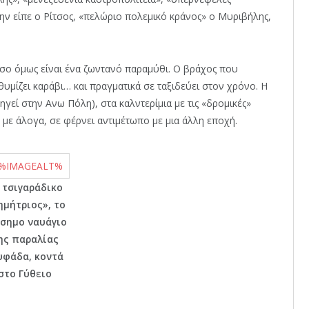
την είπε ο Ρίτσος, «πελώριο πολεμικό κράνος» ο Μυριβήλης,
σο όμως είναι ένα ζωντανό παραμύθι. Ο βράχος που
μίζει καράβι… και πραγματικά σε ταξιδεύει στον χρόνο. Η
ηγεί στην Ανω Πόλη), στα καλντερίμια με τις «δρομικές»
 με άλογα, σε φέρνει αντιμέτωπο με μια άλλη εποχή.
 τσιγαράδικο
ημήτριος», το
σημο ναυάγιο
ης παραλίας
υφάδα, κοντά
στο Γύθειο