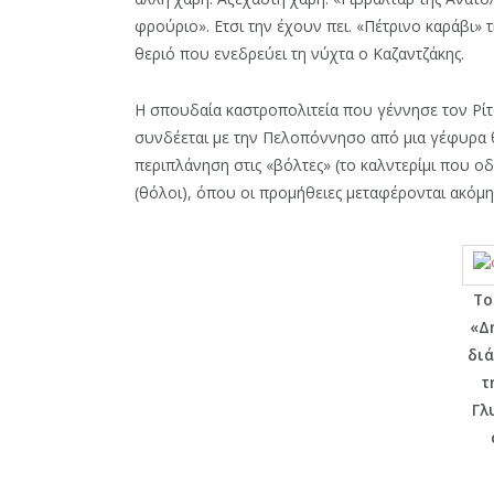
φρούριο». Ετσι την έχουν πει. «Πέτρινο καράβι» 
θεριό που ενεδρεύει τη νύχτα ο Καζαντζάκης.
Η σπουδαία καστροπολιτεία που γέννησε τον Ρίτ
συνδέεται με την Πελοπόννησο από μια γέφυρα θυ
περιπλάνηση στις «βόλτες» (το καλντερίμι που οδ
(θόλοι), όπου οι προμήθειες μεταφέρονται ακόμη
Το
«Δ
διά
τ
Γλ