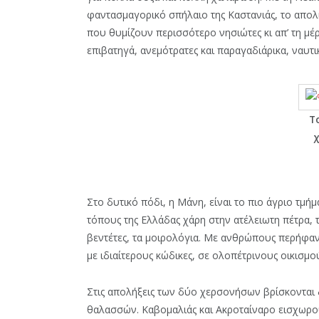
φαντασμαγορικό σπήλαιο της Καστανιάς, το απο
που θυμίζουν περισσότερο νησιώτες κι απ’ τη μ
επιβατηγά, ανεμότρατες και παραγαδιάρικα, ναυτι
Το
χ
Στο δυτικό πόδι, η Μάνη, είναι το πιο άγριο τμή
τόπους της Ελλάδας χάρη στην ατέλειωτη πέτρα, 
βεντέτες, τα μοιρολόγια. Με ανθρώπους περήφα
με ιδιαίτερους κώδικες, σε ολοπέτρινους οικισμ
Στις απολήξεις των δύο χερσονήσων βρίσκονται
θαλασσών. Καβομαλιάς και Ακροταίναρο εισχωρο