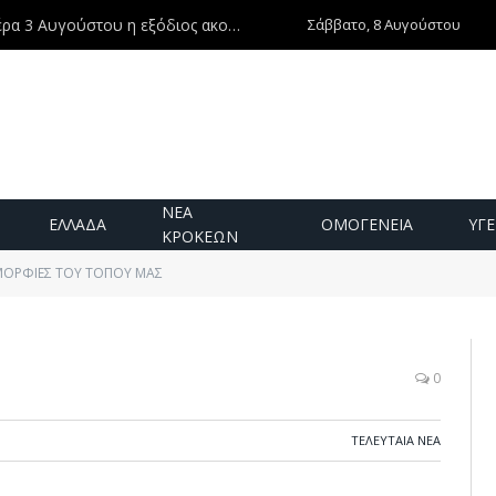
Σάββατο, 8 Αυγούστου
Ντίνος Χριστοφιλάκης – Τη Δευτέρα 3 Αυγούστου η εξόδιος ακολουθία
ΝΕΑ
ΕΛΛΑΔΑ
ΟΜΟΓΕΝΕΙΑ
ΥΓΕ
ΚΡΟΚΕΩΝ
ΜΟΡΦΙΕΣ ΤΟΥ ΤΟΠΟΥ ΜΑΣ
0
ΤΕΛΕΥΤΑΙΑ ΝΕΑ