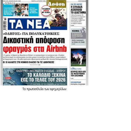
Τα
πρωτοσέλιδα
των
εφημερίδων