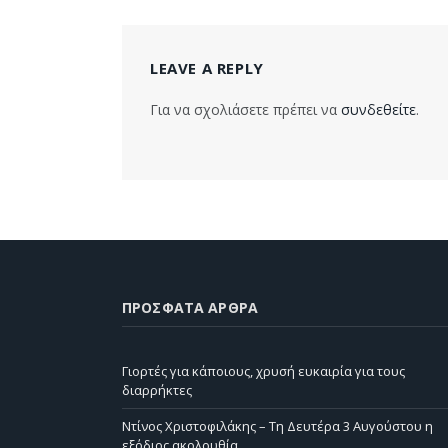
LEAVE A REPLY
Για να σχολιάσετε πρέπει να
συνδεθείτε
.
ΠΡΌΣΦΑΤΑ ΆΡΘΡΑ
Γιορτές για κάποιους, χρυσή ευκαιρία για τους
διαρρήκτες
Ντίνος Χριστοφιλάκης – Τη Δευτέρα 3 Αυγούστου η
εξόδιος ακολουθία