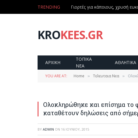
TRENDING
Γιορτές για κάποιους, χρυσή ευκα
KRO
KEES.GR
ΤΟΠΙΚΑ
ΑΡΧΙΚΗ
ΑΘΛΗΤΙΚΑ
ΝΕΑ
YOU ARE AT:
Home
Τελευταια Νεα
Ολοκλ
»
»
Ολοκληρώθηκε και επίσημα το φ
καταθέτουν δηλώσεις από σήμερα
BY
ADMIN
ON
16 ΙΟΥΝΊΟΥ, 2015