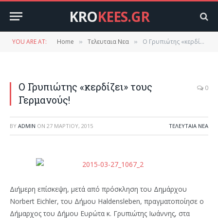
KRO
KEES.GR
YOU ARE AT:
Home
Τελευταια Νεα
Ο Γρυπιώτης «κερδίζει» τους Γερμανούς!
»
»
Ο Γρυπιώτης «κερδίζει» τους
0
Γερμανούς!
BY
ADMIN
ON
27 ΜΑΡΤΊΟΥ, 2015
ΤΕΛΕΥΤΑΙΑ ΝΕΑ
Διήμερη επίσκεψη, μετά από πρόσκληση του Δημάρχου
Norbert Eichler, του Δήμου Haldensleben, πραγματοποίησε ο
Δήμαρχος του Δήμου Ευρώτα κ. Γρυπιώτης Ιωάννης, στα