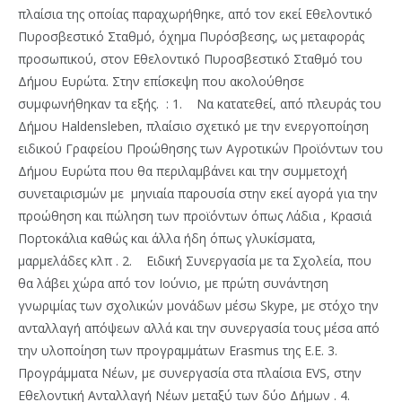
πλαίσια της οποίας παραχωρήθηκε, από τον εκεί Εθελοντικό
Πυροσβεστικό Σταθμό, όχημα Πυρόσβεσης, ως μεταφοράς
προσωπικού, στον Εθελοντικό Πυροσβεστικό Σταθμό του
Δήμου Ευρώτα. Στην επίσκεψη που ακολούθησε
συμφωνήθηκαν τα εξής.
: 1. Να κατατεθεί, από πλευράς του
Δήμου Haldensleben, πλαίσιο σχετικό με την ενεργοποίηση
ειδικού Γραφείου Προώθησης των Αγροτικών Προϊόντων του
Δήμου Ευρώτα που θα περιλαμβάνει και την συμμετοχή
συνεταιρισμών με μηνιαία παρουσία στην εκεί αγορά για την
προώθηση και πώληση των προϊόντων όπως Λάδια , Κρασιά
Πορτοκάλια καθώς και άλλα ήδη όπως γλυκίσματα,
μαρμελάδες κλπ . 2. Ειδική Συνεργασία με τα Σχολεία, που
θα λάβει χώρα από τον Ιούνιο, με πρώτη συνάντηση
γνωριμίας των σχολικών μονάδων μέσω Skype, με στόχο την
ανταλλαγή απόψεων αλλά και την συνεργασία τους μέσα από
την υλοποίηση των προγραμμάτων Erasmus της Ε.Ε. 3.
Προγράμματα Νέων, με συνεργασία στα πλαίσια EVS, στην
Εθελοντική Ανταλλαγή Νέων μεταξύ των δύο Δήμων . 4.