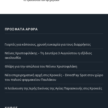
Τα
πρωτοσέλιδα
των
εφημερίδων
ΠΡΌΣΦΑΤΑ ΆΡΘΡΑ
Γιορτές για κάποιους, χρυσή ευκαιρία για τους διαρρήκτες
Ντίνος Χριστοφιλάκης – Τη Δευτέρα 3 Αυγούστου η εξόδιος
ακολουθία
Θλίψη για την απώλεια του Ντίνου Χριστοφιλάκη
Νέα επιχειρηματική αρχή στις Κροκεές – DirectPay Spot στον χώρο
του παλιού φαρμακείου Παυλάκου
Η λιτάνευση της Ιερής Εικόνας της Αγίας Παρασκευής στις Κροκεές
ΚΑΙΡΌΣ