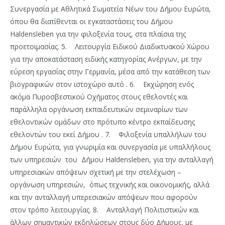
Συνεργασία με Αθλητικά Σωματεία Νέων του Δήμου Ευρώτα,
όπου θα διατίθενται οι εγκαταστάσεις του Δήμου
Haldensleben για την φιλοξενία τους, στα πλαίσια της
προετοιμασίας. 5. Λειτουργία Ειδικού Διαδικτυακού Χώρου
για την αποκατάσταση ειδικής κατηγορίας Ανέργων, με την
εύρεση εργασίας στην Γερμανία, μέσα από την κατάθεση των
βιογραφικών στον ιστοχώρο αυτό . 6. Εκχώρηση ενός
ακόμα Πυροσβεστικού Οχήματος στους εθελοντές και
παράλληλα οργάνωση εκπαιδευτικών σεμιναρίων των
εθελοντικών ομάδων στο πρότυπο κέντρο εκπαίδευσης
εθελοντών του εκεί Δήμου . 7. Φιλοξενία υπαλλήλων του
Δήμου Ευρώτα, για γνωριμία και συνεργασία με υπαλλήλους
των υπηρεσιών του Δήμου Haldensleben, για την ανταλλαγή
υπηρεσιακών απόψεων σχετική με την στελέχωση –
οργάνωση υπηρεσιών, όπως τεχνικής και οικονομικής, αλλά
και την ανταλλαγή υπερεσιακών απόψεων που αφορούν
στον τρόπο λειτουργίας. 8. Ανταλλαγή Πολιτιστικών και
άλλων σημαντικών εκδηλώσεων στους δύο Δήμους, με