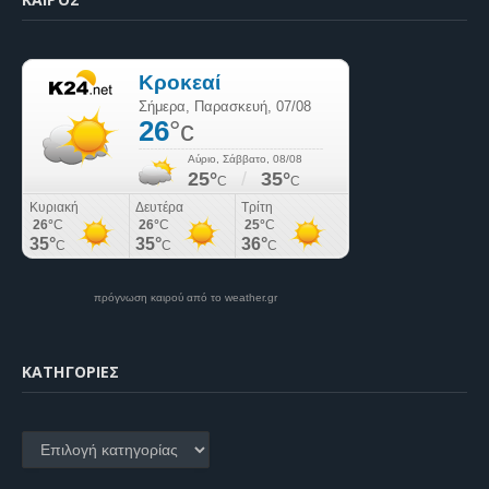
πρόγνωση καιρού από το weather.gr
KΑΤΗΓΟΡΊΕΣ
Kατηγορίες