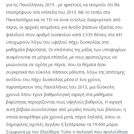
για τις Πανελλήνιες 2015 , με αρκετούς να εκτιμούν ότι θα
επιστρέψουν στα επίπεδα του 2013. Με το τοπίο στα
Πανεπιστήμια και τα ΤΕΙ να είναι εντελώς διαφορετικό από
πέρσι, οι αρχικές εκτιμήσεις για άνοδο βάσεων εξαιτίας του
ψαλιδιού στον αριθμό εισακτέων κατά 2.535 θέσεις στα ΑΕΙ
υποχωρούν λόγω του υψηλού πήχυ δυσκολίας στα
μαθήματα βαρύτητας.
Οι επιδόσεις της μάζας των υποψηφίων
αναμένονται σε μέτρια επίπεδα, με τους αριστούχους να
μειώνονται σε σχέση με πέρσι, που τα θέματα ήταν
συγκριτικά πιο εύκολα. Κάποιοι μάλιστα, λόγω της απότομης
ανόδου του πήχυ δυσκολίας μέσα σ’ ένα χρόνο,
παραπέμπουν στις Πανελλήνιες του 2013, μια δύσκολη
χρονιά όπου έγινε βαθμολογική σφαγή στα μαθήματα
βαρύτητας περιορίζοντας τους υψηλούς βαθμούς. Η σφαγή
αυτή βέβαια συνοδεύτηκε από μεγάλη πτώση των βάσεων, η
οποία αναιρέθηκε μία χρονιά μετά, πέρσι δηλαδή, όπου οι
δημοφιλείς σχολές άγγιξαν ή ξεπέρασαν τα 19.000 μόρια.
Σύμφωνα με τον Ελεύθερο Τύπο η πολιτική που ακολούθησε