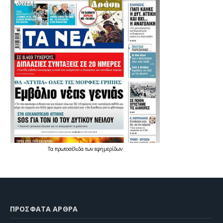
Τα
πρωτοσέλιδα
των
εφημερίδων
ΠΡΌΣΦΑΤΑ ΆΡΘΡΑ