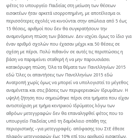
φέτος το υπουργείο Παιδείας στη μείωση των θέσεων
εισακτέων ήταν αρκετά ισορροπημένη, με αποτέλεσμα οι
περισσότερες σχολές να κινούνται στην απώλεια από 5 έως
15 θέσεις, αριθμοί που δεν θα συγκρατήσουν την
αναμενόμενη πτώση των βάσεων. Δεν ισχύει όμως το ίδιο για
έναν αριθμό σχολών που έχασαν μέχρι και 50 θέσεις σε
σχέση με πέρσι. Πολύ πιθανόν σε αυτές τις περιπτώσεις η
βάση να παραμείνει σταθερή ή να μην παρουσιάσει
κατακόρυφη πτώση. Όλα τα θέματα των Πανελληνίων 2015
εδώ Όλες οι απαντήσεις των Πανελληνίων 2015 εδώ
Ανατροπή χωρίς όμως να μπορεί να υπολογιστεί το μέγεθος
αναμένεται και στις βάσεις των περιφερειακών Ιδρυμάτων. Η
υψηλή ζήτηση που σημειώθηκε πέρσι στα τμήματα που είχαν
αντιστοίχιση με τμήμα κεντρικού Ιδρύματος λόγω των
αθρόων μετεγγραφών δεν θα επαναληφθεί φέτος που το
υπουργείο Παιδείας υπό τη δαμόκλειο σπάθη της
περιοριστικής –για μετεγγραφές- απόφασης του ΣτΕ έθεσε
πλαφόν μετεγγραφών έως 10% επί του αριθμού εισακτέων.