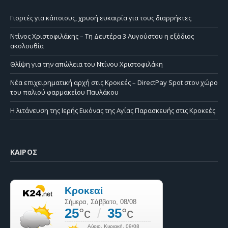
Γιορτές για κάποιους, χρυσή ευκαιρία για τους διαρρήκτες
Ντίνος Χριστοφιλάκης – Τη Δευτέρα 3 Αυγούστου η εξόδιος
ακολουθία
Θλίψη για την απώλεια του Ντίνου Χριστοφιλάκη
Νέα επιχειρηματική αρχή στις Κροκεές – DirectPay Spot στον χώρο
του παλιού φαρμακείου Παυλάκου
Η λιτάνευση της Ιερής Εικόνας της Αγίας Παρασκευής στις Κροκεές
ΚΑΙΡΌΣ