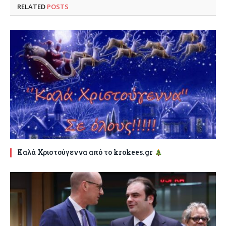
RELATED
POSTS
Καλά Χριστούγεννα από το krokees.gr