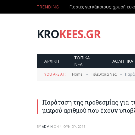
TRENDING
Γιορτές για κάποιους, χρυσή ευκα
KRO
KEES.GR
ΤΟΠΙΚΑ
ΑΡΧΙΚΗ
ΑΘΛΗΤΙΚΑ
ΝΕΑ
YOU ARE AT:
Home
Τελευταια Νεα
Παράτ
»
»
Παράταση της προθεσμίας για τ
μικρού αριθμού που έχουν υποβ
BY
ADMIN
ON
4 ΙΟΥΝΊΟΥ, 2015