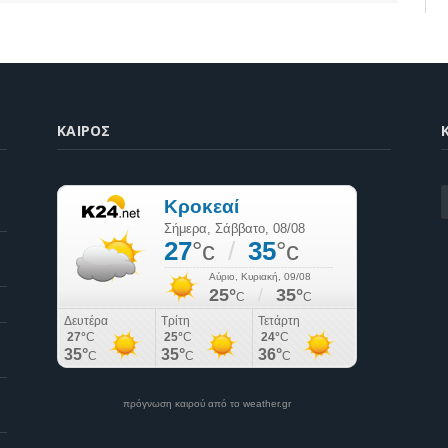
ΚΑΙΡΌΣ
K
πρόγνωση καιρού από το weather.gr