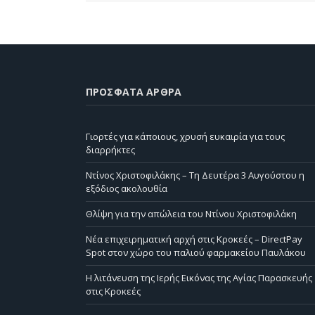
ΠΡΌΣΦΑΤΑ ΆΡΘΡΑ
Γιορτές για κάποιους, χρυσή ευκαιρία για τους
διαρρήκτες
Ντίνος Χριστοφιλάκης – Τη Δευτέρα 3 Αυγούστου η
εξόδιος ακολουθία
Θλίψη για την απώλεια του Ντίνου Χριστοφιλάκη
Νέα επιχειρηματική αρχή στις Κροκεές – DirectPay
Spot στον χώρο του παλιού φαρμακείου Παυλάκου
Η λιτάνευση της Ιερής Εικόνας της Αγίας Παρασκευής
στις Κροκεές