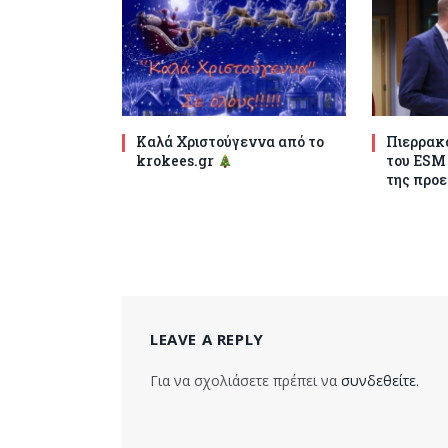
Καλά Χριστούγεννα από το
Πιερρακά
krokees.gr
του ESM
της προε
LEAVE A REPLY
Για να σχολιάσετε πρέπει να
συνδεθείτε
.