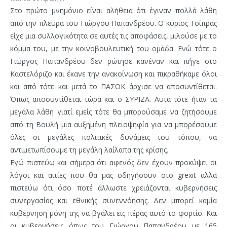
Στο πρώτο μνημόνιο είναι αλήθεια ότι έγιναν πολλά λάθη
από την πλευρά του Γιώργου Παπανδρέου. Ο κύριος Τσίπρας
είχε μια συλλογικότητα σε αυτές τις αποφάσεις, μιλούσε με το
κόμμα του, με την κοινοβουλευτική του ομάδα. Ενώ τότε ο
Γιώργος Παπανδρέου δεν ρώτησε κανέναν και πήγε στο
Καστελόριζο και έκανε την ανακοίνωση και πικραθήκαμε όλοι
και από τότε και μετά το ΠΑΣΟΚ άρχισε να αποσυντίθεται.
Όπως αποσυντίθεται τώρα και ο ΣΥΡΙΖΑ. Αυτά τότε ήταν τα
μεγάλα λάθη γιατί εμείς τότε θα μπορούσαμε να ζητήσουμε
από τη Βουλή μια αυξημένη πλειοψηφία για να μπορέσουμε
όλες οι μεγάλες πολιτικές δυνάμεις του τόπου, να
αντιμετωπίσουμε τη μεγάλη λαίλαπα της κρίσης.
Εγώ πιστεύω και σήμερα ότι αφενός δεν έχουν προκύψει οι
λόγοι και αιτίες που θα μας οδηγήσουν στο grexit αλλά
πιστεύω ότι όσο ποτέ άλλωστε χρειάζονται κυβερνήσεις
συνεργασίας και εθνικής συνεννόησης. Δεν μπορεί καμία
κυβέρνηση μόνη της να βγάλει εις πέρας αυτό το φορτίο. Και
οι κυβερνήσεις όπως του Γιώργου Παπανδρέου με 165