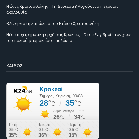
Ντίνος Χριστοφιλάκης – Τη Δευτέρα 3 Αυγούστου η εξόδιος
ακολουθία
Θλίψη για την απώλεια του Ντίνου Χριστοφιλάκη
Νέα επιχειρηματική αρχή στις Κροκεές – DirectPay Spot στον χώρο
του παλιού φαρμακείου Παυλάκου
ΚΑΙΡΌΣ