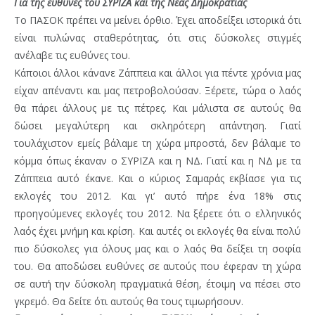
Για της ευθύνες του ΣΥΡΙΖΑ και της Νέας Δημοκρατίας
Το ΠΑΣΟΚ πρέπει να μείνει όρθιο. Έχει αποδείξει ιστορικά ότι
είναι πυλώνας σταθερότητας, ότι στις δύσκολες στιγμές
ανέλαβε τις ευθύνες του.
Κάποιοι άλλοι κάνανε Ζάππεια και άλλοι για πέντε χρόνια μας
είχαν απέναντι και μας πετροβολούσαν. Ξέρετε, τώρα ο λαός
θα πάρει άλλους με τις πέτρες. Και μάλιστα σε αυτούς θα
δώσει μεγαλύτερη και σκληρότερη απάντηση. Γιατί
τουλάχιστον εμείς βάλαμε τη χώρα μπροστά, δεν βάλαμε το
κόμμα όπως έκαναν ο ΣΥΡΙΖΑ και η ΝΔ. Γιατί και η ΝΔ με τα
Ζάππεια αυτό έκανε. Και ο κύριος Σαμαράς εκβίασε για τις
εκλογές του 2012. Και γι’ αυτό πήρε ένα 18% στις
προηγούμενες εκλογές του 2012. Να ξέρετε ότι ο ελληνικός
λαός έχει μνήμη και κρίση. Και αυτές οι εκλογές θα είναι πολύ
πιο δύσκολες για όλους μας και ο λαός θα δείξει τη σοφία
του. Θα αποδώσει ευθύνες σε αυτούς που έφεραν τη χώρα
σε αυτή την δύσκολη πραγματικά θέση, έτοιμη να πέσει στο
γκρεμό. Θα δείτε ότι αυτούς θα τους τιμωρήσουν.