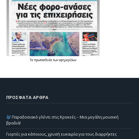
Τα
πρωτοσέλιδα
των
εφημερίδων
ΠΡΌΣΦΑΤΑ ΆΡΘΡΑ
Παραδοσιακό γλέντι στις Κροκεές – Μια μεγάλη μουσική
βραδιά!
Γιορτές για κάποιους, χρυσή ευκαιρία για τους διαρρήκτες