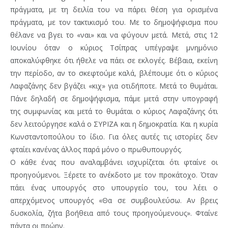
πράγματα, με τη δειλία του να πάρει θέση για ορισμένα
πράγματα, με τον τακτικισμό του. Με το δημοψήφισμα που
θέλανε να βγει το «ναι» και να φύγουν μετά. Μετά, στις 12
Ιουνίου όταν ο κύριος Τσίπρας υπέγραψε μνημόνιο
αποκαλύφθηκε ότι ήθελε να πάει σε εκλογές. Βέβαια, εκείνη
την περίοδο, αν το σκεφτούμε καλά, βλέπουμε ότι ο κύριος
Λαφαζάνης δεν βγάζει «κιχ» για οτιδήποτε. Μετά το θυμάται.
Πάνε δηλαδή σε δημοψήφισμα, πάμε μετά στην υπογραφή
της συμφωνίας και μετά το θυμάται ο κύριος Λαφαζάνης ότι
δεν λειτούργησε καλά ο ΣΥΡΙΖΑ και η δημοκρατία. Και η κυρία
Κωνσταντοπούλου το ίδιο. Για όλες αυτές τις ιστορίες δεν
φταίει κανένας άλλος παρά μόνο ο πρωθυπουργός.
Ο κάθε ένας που αναλαμβάνει ισχυρίζεται ότι φταίνε οι
προηγούμενοι. Ξέρετε το ανέκδοτο με τον προκάτοχο. Όταν
πάει ένας υπουργός στο υπουργείο του, του λέει ο
απερχόμενος υπουργός «Θα σε συμβουλεύσω. Αν βρεις
δυσκολία, ζήτα βοήθεια από τους προηγούμενους». Φταίνε
πάντα οι πρώην.