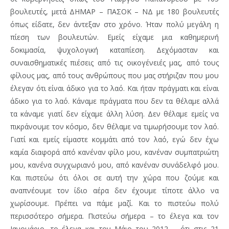
βουλευτές, μετά ΔΗΜΑΡ – ΠΑΣΟΚ – ΝΔ με 180 βουλευτές
όπως είδατε, δεν άντεξαν στο χρόνο. Ήταν πολύ μεγάλη η
πίεση των βουλευτών. Εμείς είχαμε μια καθημερινή
δοκιμασία, ψυχολογική καταπίεση. Δεχόμασταν και
συναισθηματικές πιέσεις από τις οικογένειές μας, από τους
φίλους μας, από τους ανθρώπους που μας στήριζαν που μου
έλεγαν ότι είναι άδικο για το λαό. Και ήταν πράγματι και είναι
άδικο για το λαό. Κάναμε πράγματα που δεν τα θέλαμε αλλά
τα κάναμε γιατί δεν είχαμε άλλη λύση. Δεν θέλαμε εμείς να
πικράνουμε τον κόσμο, δεν θέλαμε να τιμωρήσουμε τον λαό.
Γιατί και εμείς είμαστε κομμάτι από τον λαό, εγώ δεν έχω
καμία διαφορά από κανέναν φίλο μου, κανέναν συμπατριώτη
μου, κανένα συγχωριανό μου, από κανέναν συνάδελφό μου.
Και πιστεύω ότι όλοι σε αυτή την χώρα που ζούμε και
αναπνέουμε τον ίδιο αέρα δεν έχουμε τίποτε άλλο να
χωρίσουμε. Πρέπει να πάμε μαζί. Και το πιστεύω πολύ
περισσότερο σήμερα. Πιστεύω σήμερα – το έλεγα και τον
Ιανουάριο, το έλεγα και τον Μάιο του 2012 – ότι στις 21