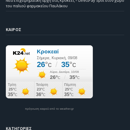
Νέα επιχειρηματική αρχή στις Κροκεές – DirectPay Spot στον χώρο
του παλιού φαρμακείου Παυλάκου
ΚΑΙΡΌΣ
πρόγνωση καιρού από το weather.gr
KΑΤΗΓΟΡΊΕΣ