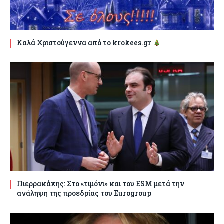
Καλά Χριστούγεννα από το krokees.gr
Πιερρακάκης: Στο «τιμόνι» και του ESM μετά την
ανάληψη της προεδρίας του Eurogroup