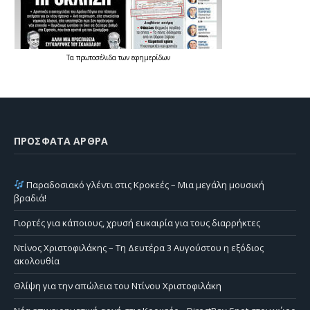
Τα
πρωτοσέλιδα
των
εφημερίδων
ΠΡΌΣΦΑΤΑ ΆΡΘΡΑ
Παραδοσιακό γλέντι στις Κροκεές – Μια μεγάλη μουσική
βραδιά!
Γιορτές για κάποιους, χρυσή ευκαιρία για τους διαρρήκτες
Ντίνος Χριστοφιλάκης – Τη Δευτέρα 3 Αυγούστου η εξόδιος
ακολουθία
Θλίψη για την απώλεια του Ντίνου Χριστοφιλάκη