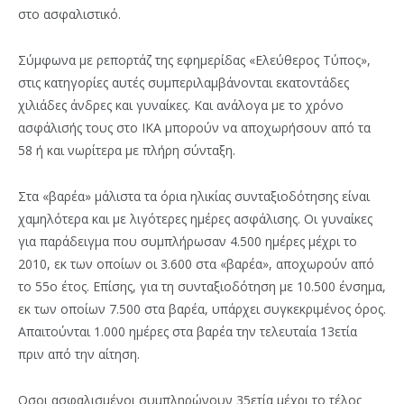
στο ασφαλιστικό.
Σύμφωνα με ρεπορτάζ της εφημερίδας «Ελεύθερος Τύπος»,
στις κατηγορίες αυτές συμπεριλαμβάνονται εκατοντάδες
χιλιάδες άνδρες και γυναίκες. Και ανάλογα με το χρόνο
ασφάλισής τους στο ΙΚΑ μπορούν να αποχωρήσουν από τα
58 ή και νωρίτερα με πλήρη σύνταξη.
Στα «βαρέα» μάλιστα τα όρια ηλικίας συνταξιοδότησης είναι
χαμηλότερα και με λιγότερες ημέρες ασφάλισης. Οι γυναίκες
για παράδειγμα που συμπλήρωσαν 4.500 ημέρες μέχρι το
2010, εκ των οποίων οι 3.600 στα «βαρέα», αποχωρούν από
το 55ο έτος. Επίσης, για τη συνταξιοδότηση µε 10.500 ένσημα,
εκ των οποίων 7.500 στα βαρέα, υπάρχει συγκεκριµένος όρος.
Απαιτούνται 1.000 ηµέρες στα βαρέα την τελευταία 13ετία
πριν από την αίτηση.
Οσοι ασφαλισµένοι συµπληρώνουν 35ετία µέχρι το τέλος