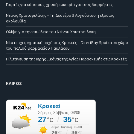
Γιορτές για κάποιους, χρυσή ευκαιρία για τους διαρρήκτες
Ντίνος Χριστοφιλάκης – Τη Δευτέρα 3 Αυγούστου η εξόδιος
ακολουθία
Θλίψη για την απώλεια του Ντίνου Χριστοφιλάκη
Νέα επιχειρηματική αρχή στις Κροκεές – DirectPay Spot στον χώρο
του παλιού φαρμακείου Παυλάκου
Η λιτάνευση της Ιερής Εικόνας της Αγίας Παρασκευής στις Κροκεές
ΚΑΙΡΌΣ