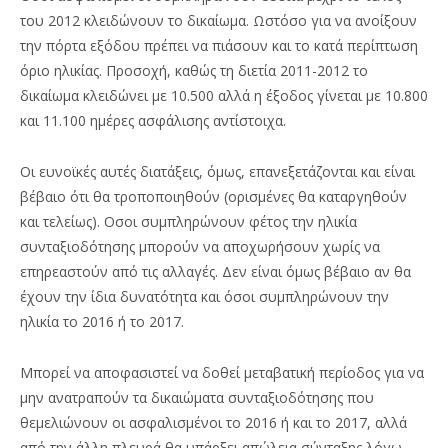
του 2012 κλειδώνουν το δικαίωµα. Ωστόσο για να ανοίξουν
την πόρτα εξόδου πρέπει να πιάσουν και το κατά περίπτωση
όριο ηλικίας. Προσοχή, καθώς τη διετία 2011-2012 το
δικαίωµα κλειδώνει µε 10.500 αλλά η έξοδος γίνεται µε 10.800
και 11.100 ηµέρες ασφάλισης αντίστοιχα.
Οι ευνοϊκές αυτές διατάξεις, όμως, επανεξετάζονται και είναι
βέβαιο ότι θα τροποποιηθούν (ορισμένες θα καταργηθούν
και τελείως). Οσοι συμπληρώνουν φέτος την ηλικία
συνταξιοδότησης μπορούν να αποχωρήσουν χωρίς να
επηρεαστούν από τις αλλαγές. Δεν είναι όμως βέβαιο αν θα
έχουν την ίδια δυνατότητα και όσοι συμπληρώνουν την
ηλικία το 2016 ή το 2017.
Μπορεί να αποφασιστεί να δοθεί μεταβατική περίοδος για να
μην ανατραπούν τα δικαιώματα συνταξιοδότησης που
θεμελιώνουν οι ασφαλισμένοι το 2016 ή και το 2017, αλλά
από την άλλη πλευρά θα υπάρξει απώλεια σύνταξης λόγω