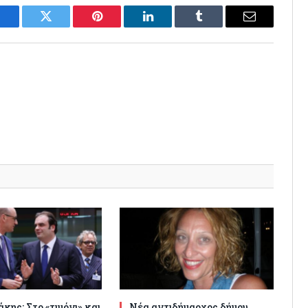
Facebook
Twitter
Pinterest
LinkedIn
Tumblr
Email
κης: Στο «τιμόνι» και
Νέα αντιδήμαρχος δήμου