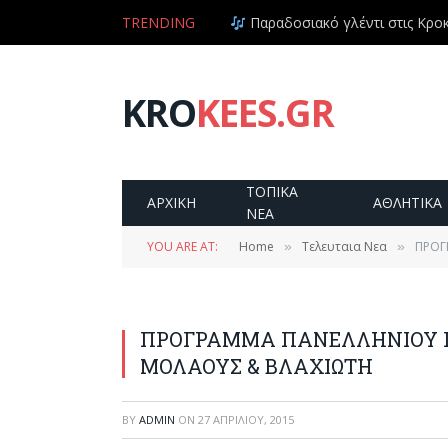
TRENDING
Παραδοσιακό γλέντι στις Κροκε
KRO
KEES.GR
ΤΟΠΙΚΑ
ΑΡΧΙΚΗ
ΑΘΛΗΤΙΚΑ
ΝΕΑ
YOU ARE AT:
Home
Τελευταια Νεα
ΠΡΟΓ
»
»
ΠΡΟΓΡΑΜΜΑ ΠΑΝΕΛΛΗΝΙΟΥ Π
ΜΟΛΑΟΥΣ & ΒΛΑΧΙΩΤΗ
BY
ADMIN
ON
27 ΑΠΡΙΛΊΟΥ, 2015