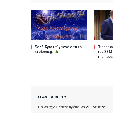
Καλά Χριστούγεννα από το
Πιερρακά
krokees.gr
του ESM
της προε
LEAVE A REPLY
Για να σχολιάσετε πρέπει να
συνδεθείτε
.