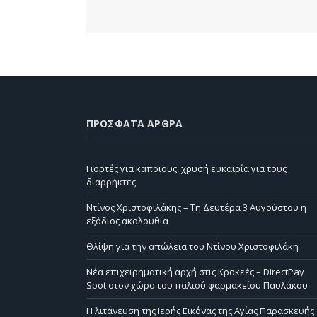
ΠΡΌΣΦΑΤΑ ΆΡΘΡΑ
Γιορτές για κάποιους, χρυσή ευκαιρία για τους
διαρρήκτες
Ντίνος Χριστοφιλάκης – Τη Δευτέρα 3 Αυγούστου η
εξόδιος ακολουθία
Θλίψη για την απώλεια του Ντίνου Χριστοφιλάκη
Νέα επιχειρηματική αρχή στις Κροκεές – DirectPay
Spot στον χώρο του παλιού φαρμακείου Παυλάκου
Η λιτάνευση της Ιερής Εικόνας της Αγίας Παρασκευής