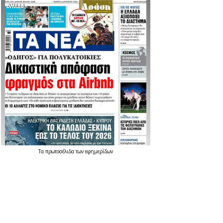
Τα
πρωτοσέλιδα
των
εφημερίδων