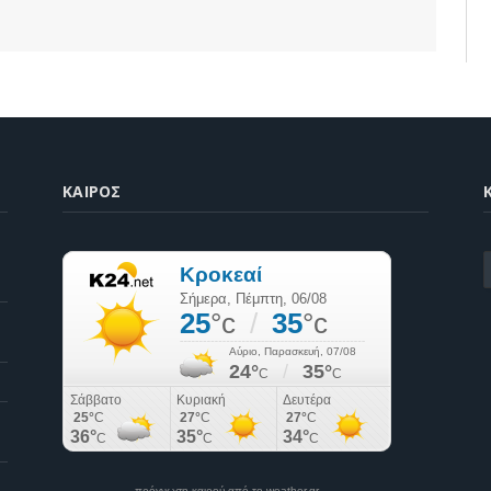
ΚΑΙΡΌΣ
K
πρόγνωση καιρού από το weather.gr