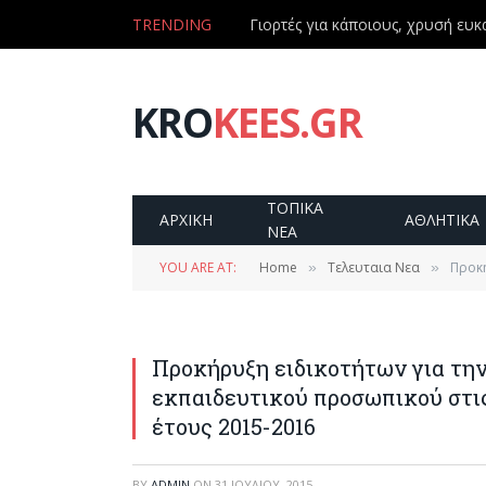
TRENDING
Γιορτές για κάποιους, χρυσή ευκα
KRO
KEES.GR
ΤΟΠΙΚΑ
ΑΡΧΙΚΗ
ΑΘΛΗΤΙΚΑ
ΝΕΑ
YOU ARE AT:
Home
Τελευταια Νεα
Προκή
»
»
Προκήρυξη ειδικοτήτων για τη
εκπαιδευτικού προσωπικού στις
έτους 2015-2016
BY
ADMIN
ON
31 ΙΟΥΛΊΟΥ, 2015