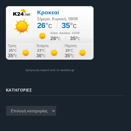
πρόγνωση καιρού από το weather.gr
KΑΤΗΓΟΡΊΕΣ
Kατηγορίες