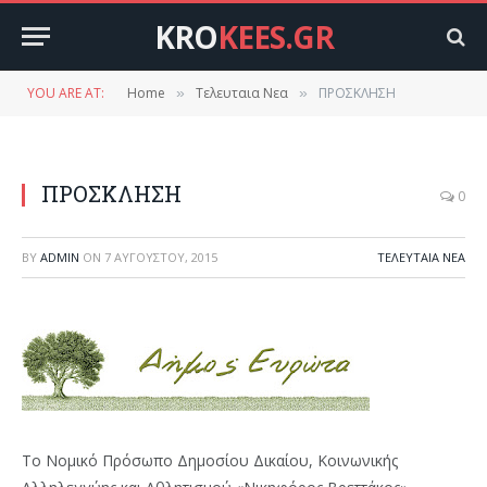
KRO
KEES.GR
YOU ARE AT:
Home
Τελευταια Νεα
ΠΡΟΣΚΛΗΣΗ
»
»
ΠΡΟΣΚΛΗΣΗ
0
BY
ADMIN
ON
7 ΑΥΓΟΎΣΤΟΥ, 2015
ΤΕΛΕΥΤΑΙΑ ΝΕΑ
Το Νομικό Πρόσωπο Δημοσίου Δικαίου, Κοινωνικής