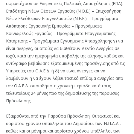
συμμετέχουν σε Ενεργητικές Πολιτικές Απασχόλησης (ΕΠΑ): –
Επιδότηση Νέων Θέσεων Εργασίας (Ν.Θ.Ε.) – Επιχορήγηση
Νέων Ελεύθερων Επαγγελματιών (Ν.Ε.Ε.) – Προγράμματα
Απόκτησης Εργασιακής Εμπειρίας – Προγράμματα
Κοινωφελούς Εργασίας – Προγράμματα Επαγγελματικής
Κατάρτισης – Προγράμματα Εγγυημένης Απασχόλησης γ) να
είναι άνεργες, οι οποίες να διαθέτουν Δελτίο Ανεργίας σε
ισχύ, κατά την ημερομηνία υποβολής της αίτησης, καθώς και
αντίγραφο βεβαίωσης εξατομικευμένης προσέγγισης από τις
Υπηρεσίες του Ο.Α.Ε.Δ. ή δ) να είναι άνεργες και να
λαμβάνουν ή να έχουν λάβει τακτικό επίδομα ανεργίας από
τον Ο.Α.Ε.Δ. οποιαδήποτε χρονική περίοδο κατά τους
τελευταίους 24 μήνες προ της δημοσίευσης της παρούσας
Πρόσκλησης.
Εξαιρούνται από την Παρούσα Πρόσκληση: Οι τακτικοί και
αορίστου χρόνου υπάλληλοι του Δημοσίου, των Ν.Π.Δ.Δ.,
καθώς και οι μόνιμοι και αορίστου χρόνου υπάλληλοι των