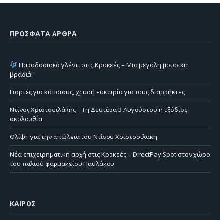
ΠΡΌΣΦΑΤΑ ΆΡΘΡΑ
Παραδοσιακό γλέντι στις Κροκεές – Μια μεγάλη μουσική
βραδιά!
Γιορτές για κάποιους, χρυσή ευκαιρία για τους διαρρήκτες
Ντίνος Χριστοφιλάκης – Τη Δευτέρα 3 Αυγούστου η εξόδιος
ακολουθία
Θλίψη για την απώλεια του Ντίνου Χριστοφιλάκη
Νέα επιχειρηματική αρχή στις Κροκεές – DirectPay Spot στον χώρο
του παλιού φαρμακείου Παυλάκου
ΚΑΙΡΌΣ