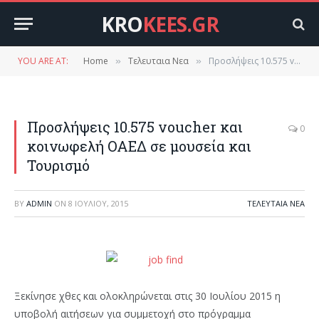
KRO
KEES.GR
YOU ARE AT:
Home
Τελευταια Νεα
Προσλήψεις 10.575 voucher και κοινωφελή ΟΑΕΔ σε μουσεία και Τουρισμό
»
»
Προσλήψεις 10.575 voucher και
0
κοινωφελή ΟΑΕΔ σε μουσεία και
Τουρισμό
BY
ADMIN
ON
8 ΙΟΥΛΊΟΥ, 2015
ΤΕΛΕΥΤΑΙΑ ΝΕΑ
Ξεκίνησε χθες και ολοκληρώνεται στις 30 Ιουλίου 2015 η
υποβολή αιτήσεων για συμμετοχή στο πρόγραμμα