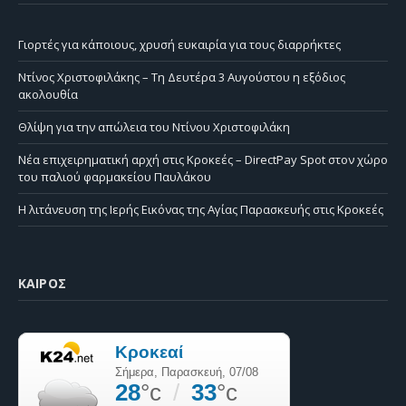
Γιορτές για κάποιους, χρυσή ευκαιρία για τους διαρρήκτες
Ντίνος Χριστοφιλάκης – Τη Δευτέρα 3 Αυγούστου η εξόδιος
ακολουθία
Θλίψη για την απώλεια του Ντίνου Χριστοφιλάκη
Νέα επιχειρηματική αρχή στις Κροκεές – DirectPay Spot στον χώρο
του παλιού φαρμακείου Παυλάκου
Η λιτάνευση της Ιερής Εικόνας της Αγίας Παρασκευής στις Κροκεές
ΚΑΙΡΌΣ