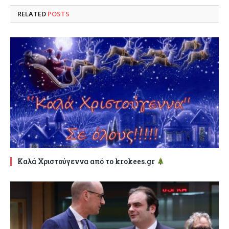
RELATED
POSTS
Καλά Χριστούγεννα από το krokees.gr