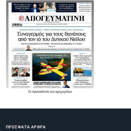
Τα
πρωτοσέλιδα
των
εφημερίδων
ΠΡΌΣΦΑΤΑ ΆΡΘΡΑ