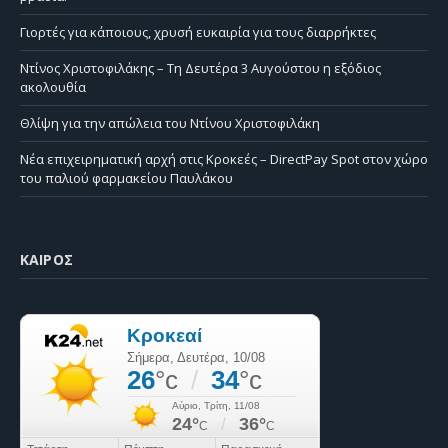
Γιορτές για κάποιους, χρυσή ευκαιρία για τους διαρρήκτες
Ντίνος Χριστοφιλάκης – Τη Δευτέρα 3 Αυγούστου η εξόδιος
ακολουθία
Θλίψη για την απώλεια του Ντίνου Χριστοφιλάκη
Νέα επιχειρηματική αρχή στις Κροκεές – DirectPay Spot στον χώρο
του παλιού φαρμακείου Παυλάκου
ΚΑΙΡΌΣ