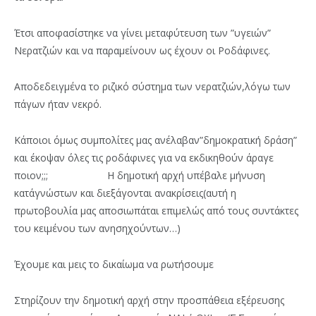
Έτσι αποφασίστηκε να γίνει μεταφύτευση των ”υγειών”
Νερατζιών και να παραμείνουν ως έχουν οι Ροδάφινες.
Αποδεδειγμένα το ριζικό σύστημα των νερατζιών,λόγω των
πάγων ήταν νεκρό.
Κάποιοι όμως συμπολίτες μας ανέλαβαν”δημοκρατική δράση”
και έκοψαν όλες τις ροδάφινες για να εκδικηθούν άραγε
ποιον;;; Η δημοτική αρχή υπέβαλε μήνυση
κατ΄αγνώστων και διεξάγονται ανακρίσεις(αυτή η
πρωτοβουλία μας αποσιωπάται επιμελώς από τους συντάκτες
του κειμένου των ανησηχούντων…)
Έχουμε και μεις το δικαίωμα να ρωτήσουμε
Στηρίζουν την δημοτική αρχή στην προσπάθεια εξέρευσης