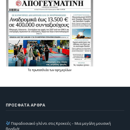
Τα
πρωτοσέλιδα
των
εφημερίδων
ΠΡΌΣΦΑΤΑ ΆΡΘΡΑ
Παραδοσιακό γλέντι στις Κροκεές – Μια μεγάλη μουσική
βραδιά!