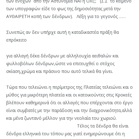
των ενόχων από την Αστυνομία ΝΑΙ ή ΟΧΙ;;; (Σ.Σ το κείμενο
των υπογραφών είδε το φως της δημοσιότητας μετά την
ΑΥΘΑΙΡΕΤΗ κοπή των δένδρων). Λέξη για το γεγονός ……
Συνεπώς αν δεν υπήρχε αυτή η καταδικαστέα πράξη θα
επρόκειτο
για αλλαγή δέκα δένδρων με αλληλουχία αειθαλών και
φυλλοβόλων δένδρων,ώστε να επιτευχθεί ο στόχος
σκίαση,χρώμα και πράσινο που αυτό τελικά θα γίνει.
Τώρα που τελειώνει η περίμετρος της Πλατείας τελειώνει και ο
μύθος για μικρότερη πλατεία και οι κατοικούντες στις Κροκεές
βλέπουν καθημερινά ότι οι αλλαγές που επέρχονται στο έργο
είναι συμβατές με την παράδοση και την διαχρονικότητα,αλλά
και μ΄ένα ζωντανό μέλλον για την νεολαία του χωριού.
Τέλος τα δένδρα θα είναι
δένδρα ελληνικά του τόπου μας γιατί ενημερώνουμε ότι η