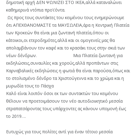
δημοτική αρχή ΔΕΝ ΨΩΝΙΖΕΙ ΣΤΟ ΙΚΕΑ,αλλά καταναλώνει
καθημερινά ντόπια προ’ι’όντα.
Ως προς τους συντάκτες του κειμένου τους ενημερώνουμε
ότι ΑΠΕΧΘΑΝΟΜΑΣΤΕ τα ΜΑΥΣΩΛΕΙΑ,άρα η Κεντρική Πλατεία
των Κροκεών θα είναι μια ζωντανή πλατεία,όπου οι
κάτοικοι,οι ετεροδημότες,αλλά και οι ομογενείς μας θα
απολαμβάνουν τον καφέ και το κρασάκι τους στην σκιά των
νέων δένδρων. Μια Πλατεία ζωντανή για
εκδηλώσεις,συναυλίες και χορούς,αλλά προπάντων στις
Καρναβαλικές εκδηλώσεις η φωτιά θα είναι παρούσα,όπως και
το στολισμένο δένδρο τα Χριστούγεννα και το χρώμα και η
μυρωδία τους το Πάσχα
Καλό είναι λοιπόν όσοι εκ των συντακτών του κειμένου
θέλουν να προετοιμάσουν τον νέο αυτοδιοικητικό μεσσία
στραπατσάροντας τους υπάρχοντες ας κάνουν υπομονή έως
το 2019….
Ευτυχώς για τους πολίτες αντί για έναν τέτοιο μεσσία