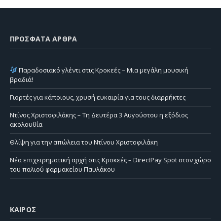
ΠΡΌΣΦΑΤΑ ΆΡΘΡΑ
Παραδοσιακό γλέντι στις Κροκεές – Μια μεγάλη μουσική
βραδιά!
Γιορτές για κάποιους, χρυσή ευκαιρία για τους διαρρήκτες
Ντίνος Χριστοφιλάκης – Τη Δευτέρα 3 Αυγούστου η εξόδιος
ακολουθία
Θλίψη για την απώλεια του Ντίνου Χριστοφιλάκη
Νέα επιχειρηματική αρχή στις Κροκεές – DirectPay Spot στον χώρο
του παλιού φαρμακείου Παυλάκου
ΚΑΙΡΌΣ