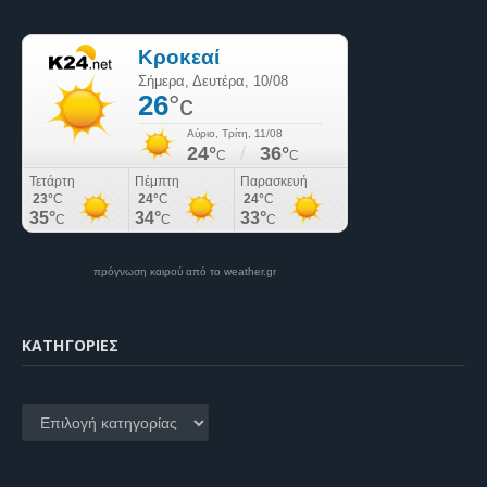
πρόγνωση καιρού από το weather.gr
KΑΤΗΓΟΡΊΕΣ
Kατηγορίες