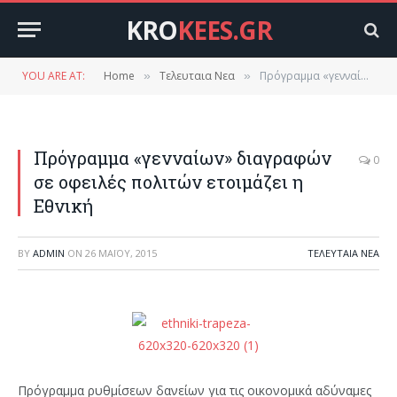
KRO
KEES.GR
YOU ARE AT:
Home
Τελευταια Νεα
Πρόγραμμα «γενναίων» διαγραφών σε οφειλές πολιτών ετοιμάζει η Εθνική
»
»
Πρόγραμμα «γενναίων» διαγραφών
0
σε οφειλές πολιτών ετοιμάζει η
Εθνική
BY
ADMIN
ON
26 ΜΑΪ́ΟΥ, 2015
ΤΕΛΕΥΤΑΙΑ ΝΕΑ
Πρόγραμμα ρυθμίσεων δανείων για τις οικονομικά αδύναμες