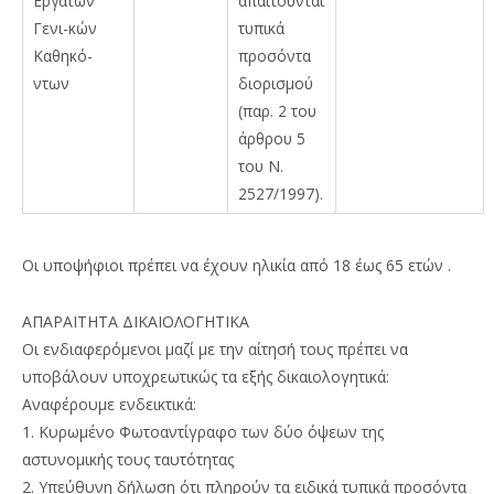
Εργατών
απαιτούνται
Γενι-κών
τυπικά
Καθηκό-
προσόντα
ντων
διορισμού
(παρ. 2 του
άρθρου 5
του Ν.
2527/1997).
Οι υποψήφιοι πρέπει να έχουν ηλικία από 18 έως 65 ετών .
ΑΠΑΡΑΙΤΗΤΑ ΔΙΚΑΙΟΛΟΓΗΤΙΚΑ
Οι ενδιαφερόμενοι μαζί με την αίτησή τους πρέπει να
υποβάλουν υποχρεωτικώς τα εξής δικαιολογητικά:
Αναφέρουμε ενδεικτικά:
1. Κυρωμένο Φωτοαντίγραφο των δύο όψεων της
αστυνομικής τους ταυτότητας
2. Υπεύθυνη δήλωση ότι πληρούν τα ειδικά τυπικά προσόντα