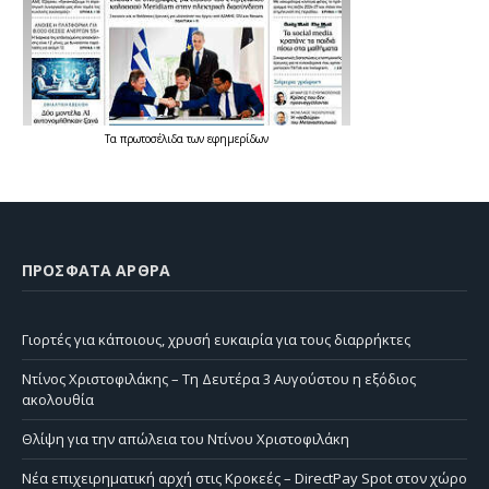
Τα
πρωτοσέλιδα
των
εφημερίδων
ΠΡΌΣΦΑΤΑ ΆΡΘΡΑ
Γιορτές για κάποιους, χρυσή ευκαιρία για τους διαρρήκτες
Ντίνος Χριστοφιλάκης – Τη Δευτέρα 3 Αυγούστου η εξόδιος
ακολουθία
Θλίψη για την απώλεια του Ντίνου Χριστοφιλάκη
Νέα επιχειρηματική αρχή στις Κροκεές – DirectPay Spot στον χώρο