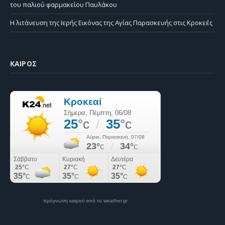
του παλιού φαρμακείου Παυλάκου
Η λιτάνευση της Ιερής Εικόνας της Αγίας Παρασκευής στις Κροκεές
ΚΑΙΡΌΣ
πρόγνωση καιρού από το weather.gr