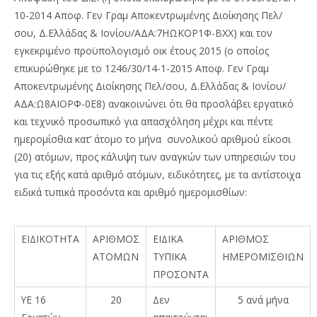
10-2014 Αποφ. Γεν Γραμ Αποκεντρωμένης Διοίκησης Πελ/
σου, Δ.Ελλάδας & Ιονίου/ΑΔΑ:7ΗΩΚΟΡ1Φ-ΒΧΧ) και τον
εγκεκριμένο προϋπολογισμό οικ έτους 2015 (ο οποίος
επικυρώθηκε με το 1246/30/14-1-2015 Αποφ. Γεν Γραμ
Αποκεντρωμένης Διοίκησης Πελ/σου, Δ.Ελλάδας & Ιονίου/
ΑΔΑ:Ω8ΑΙΟΡΦ-0Ε8) ανακοινώνει ότι θα προσλάβει εργατικό
και τεχνικό προσωπικό για απασχόληση μέχρι και πέντε
ημερομίσθια κατ’ άτομο το μήνα συνολικού αριθμού είκοσι
(20) ατόμων, προς κάλυψη των αναγκών των υπηρεσιών του
για τις εξής κατά αριθμό ατόμων, ειδικότητες, με τα αντίστοιχα
ειδικά τυπικά προσόντα και αριθμό ημερομισθίων:
ΕΙΔΙΚΟΤΗΤΑ
ΑΡΙΘΜΟΣ
ΕΙΔΙΚΑ
ΑΡΙΘΜΟΣ
ΑΤΟΜΩΝ
ΤΥΠΙΚΑ
ΗΜΕΡΟΜΙΣΘΙΩΝ
ΠΡΟΣΟΝΤΑ
ΥΕ 16
20
Δεν
5 ανά μήνα