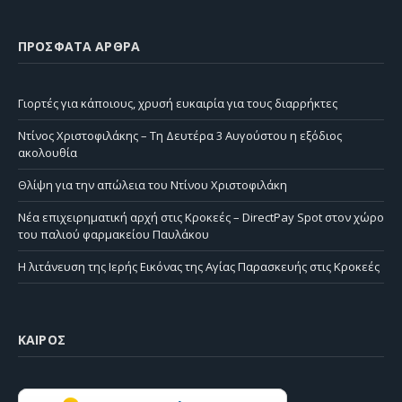
ΠΡΌΣΦΑΤΑ ΆΡΘΡΑ
Γιορτές για κάποιους, χρυσή ευκαιρία για τους διαρρήκτες
Ντίνος Χριστοφιλάκης – Τη Δευτέρα 3 Αυγούστου η εξόδιος
ακολουθία
Θλίψη για την απώλεια του Ντίνου Χριστοφιλάκη
Νέα επιχειρηματική αρχή στις Κροκεές – DirectPay Spot στον χώρο
του παλιού φαρμακείου Παυλάκου
Η λιτάνευση της Ιερής Εικόνας της Αγίας Παρασκευής στις Κροκεές
ΚΑΙΡΌΣ