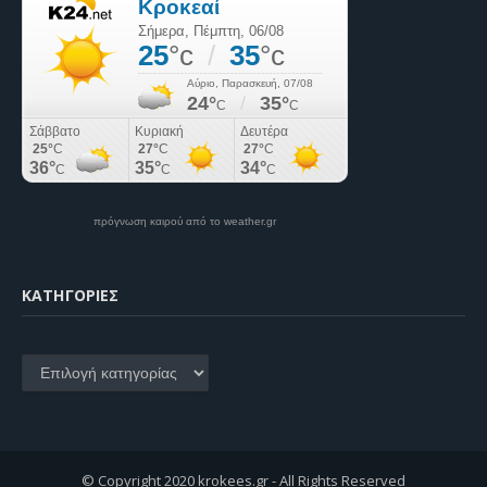
πρόγνωση καιρού από το weather.gr
KΑΤΗΓΟΡΊΕΣ
Kατηγορίες
© Copyright 2020 krokees.gr - All Rights Reserved